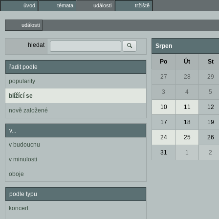
úvod
témata
události
tržiště
události
hledat
Srpen
Po
Út
St
řadit podle
27
28
29
popularity
3
4
5
blížící se
10
11
12
nově založené
17
18
19
v...
24
25
26
v budoucnu
31
1
2
v minulosti
oboje
podle typu
koncert