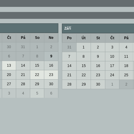
Září
Čt
Pá
So
Ne
Po
Út
St
Čt
Pá
30
31
1
2
31
1
2
3
4
6
7
8
9
7
8
9
10
11
13
14
15
16
14
15
16
17
18
20
21
22
23
21
22
23
24
25
27
28
29
30
28
29
30
1
2
3
4
5
6