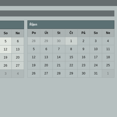
Říjen
Po
Út
St
Čt
Pá
So
Ne
So
Ne
28
29
30
1
2
3
4
5
6
5
6
7
8
9
10
11
12
13
12
13
14
15
16
17
18
19
20
19
20
21
22
23
24
25
26
27
26
27
28
29
30
31
1
3
4