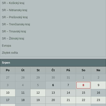
SR – Košický kraj
SR – Nitriansky kraj
SR – Prešovský kraj
SR – Trenčiansky kraj
SR – Trnavský kraj
SR – Žilinský kraj
Evropa
Zbytek světa
Srpen
Po
Út
St
Čt
Pá
So
Ne
27
28
29
30
31
1
2
3
4
5
6
7
8
9
10
11
12
13
14
15
16
17
18
19
20
21
22
23