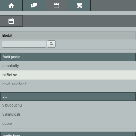
hledat
řadit podle
popularity
blížící se
nově založené
v...
v budoucnu
v minulosti
oboje