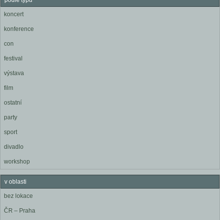
podle typu
koncert
konference
con
festival
výstava
film
ostatní
party
sport
divadlo
workshop
v oblasti
bez lokace
ČR – Praha