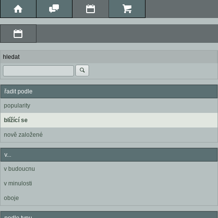
hledat
řadit podle
popularity
blížící se
nově založené
v...
v budoucnu
v minulosti
oboje