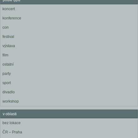
podle typu
koncert
konference
con
festival
výstava
film
ostatní
party
sport
divadlo
workshop
v oblasti
bez lokace
ČR – Praha