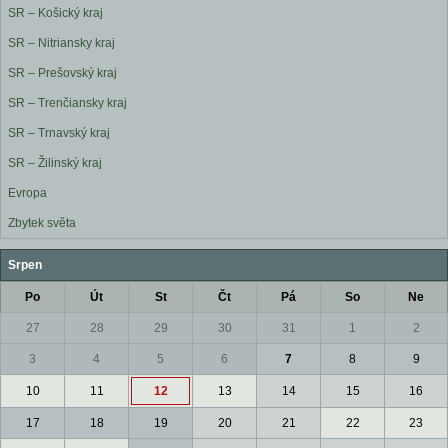
SR – Košický kraj
SR – Nitriansky kraj
SR – Prešovský kraj
SR – Trenčiansky kraj
SR – Trnavský kraj
SR – Žilinský kraj
Evropa
Zbytek světa
Srpen
Po
Út
St
Čt
Pá
So
Ne
27
28
29
30
31
1
2
3
4
5
6
7
8
9
10
11
12
13
14
15
16
17
18
19
20
21
22
23