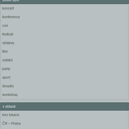
podle typu
koncert
konference
con
festival
výstava
film
ostatní
party
sport
divadlo
workshop
v oblasti
bez lokace
ČR – Praha