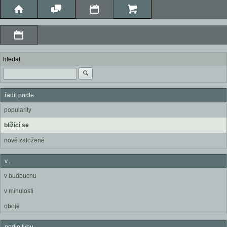
hledat
řadit podle
popularity
blížící se
nově založené
v...
v budoucnu
v minulosti
oboje