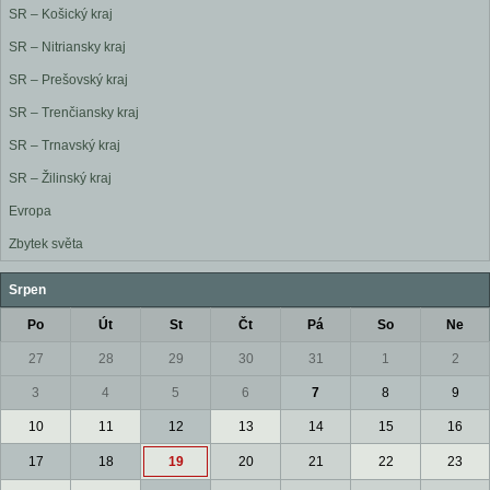
SR – Košický kraj
SR – Nitriansky kraj
SR – Prešovský kraj
SR – Trenčiansky kraj
SR – Trnavský kraj
SR – Žilinský kraj
Evropa
Zbytek světa
Srpen
Po
Út
St
Čt
Pá
So
Ne
27
28
29
30
31
1
2
3
4
5
6
7
8
9
10
11
12
13
14
15
16
17
18
19
20
21
22
23