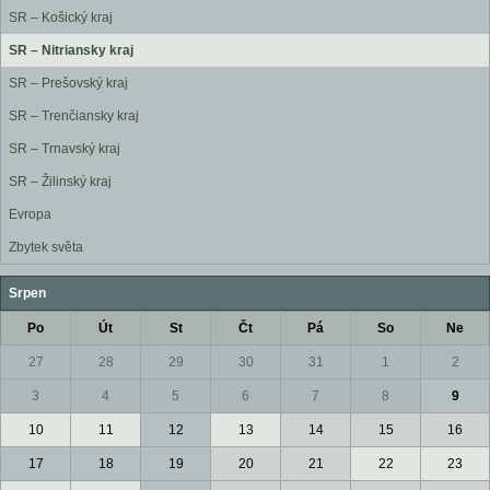
SR – Košický kraj
SR – Nitriansky kraj
SR – Prešovský kraj
SR – Trenčiansky kraj
SR – Trnavský kraj
SR – Žilinský kraj
Evropa
Zbytek světa
Srpen
Po
Út
St
Čt
Pá
So
Ne
27
28
29
30
31
1
2
3
4
5
6
7
8
9
10
11
12
13
14
15
16
17
18
19
20
21
22
23