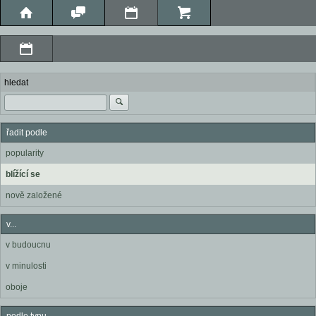
hledat
řadit podle
popularity
blížící se
nově založené
v...
v budoucnu
v minulosti
oboje