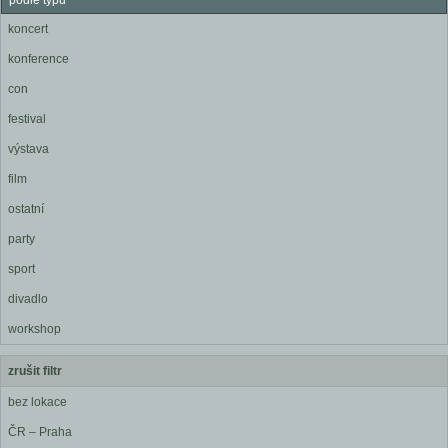
podle typu
koncert
konference
con
festival
výstava
film
ostatní
party
sport
divadlo
workshop
zrušit filtr
bez lokace
ČR – Praha