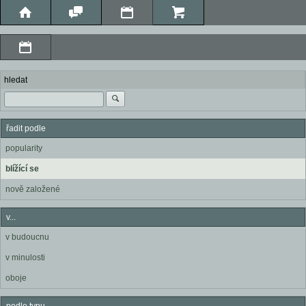
hledat
řadit podle
popularity
blížící se
nově založené
v...
v budoucnu
v minulosti
oboje