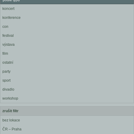
podle typu
koncert
konference
con
festival
výstava
film
ostatní
party
sport
divadlo
workshop
zrušit filtr
bez lokace
ČR – Praha