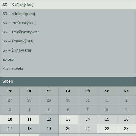
SR – Košický kraj
SR – Nitriansky kraj
SR – Prešovský kraj
SR – Trenčiansky kraj
SR – Trnavský kraj
SR – Žilinský kraj
Evropa
Zbytek světa
Srpen
Po
Út
St
Čt
Pá
So
Ne
27
28
29
30
31
1
2
3
4
5
6
7
8
9
10
11
12
13
14
15
16
17
18
19
20
21
22
23