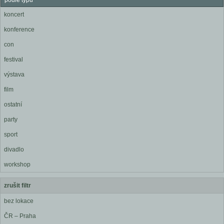
podle typu
koncert
konference
con
festival
výstava
film
ostatní
party
sport
divadlo
workshop
zrušit filtr
bez lokace
ČR – Praha