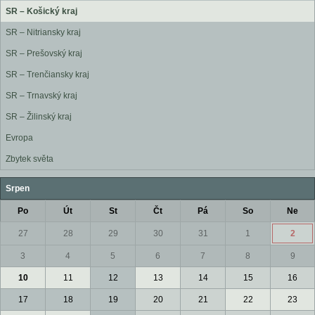
SR – Košický kraj
SR – Nitriansky kraj
SR – Prešovský kraj
SR – Trenčiansky kraj
SR – Trnavský kraj
SR – Žilinský kraj
Evropa
Zbytek světa
Srpen
Po
Út
St
Čt
Pá
So
Ne
27
28
29
30
31
1
2
3
4
5
6
7
8
9
10
11
12
13
14
15
16
17
18
19
20
21
22
23