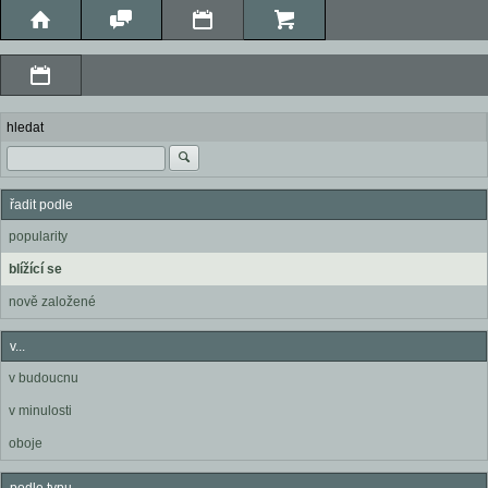
hledat
řadit podle
popularity
blížící se
nově založené
v...
v budoucnu
v minulosti
oboje