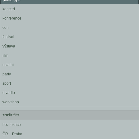
podle typu
koncert
konference
con
festival
výstava
film
ostatní
party
sport
divadlo
workshop
zrušit filtr
bez lokace
ČR – Praha