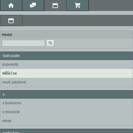
hledat
řadit podle
popularity
blížící se
nově založené
v...
v budoucnu
v minulosti
oboje