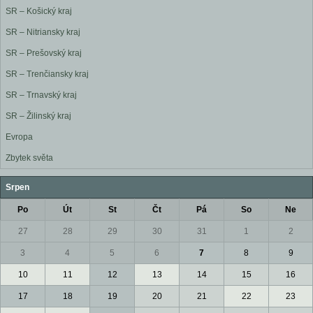
SR – Košický kraj
SR – Nitriansky kraj
SR – Prešovský kraj
SR – Trenčiansky kraj
SR – Trnavský kraj
SR – Žilinský kraj
Evropa
Zbytek světa
Srpen
Po
Út
St
Čt
Pá
So
Ne
27
28
29
30
31
1
2
3
4
5
6
7
8
9
10
11
12
13
14
15
16
17
18
19
20
21
22
23