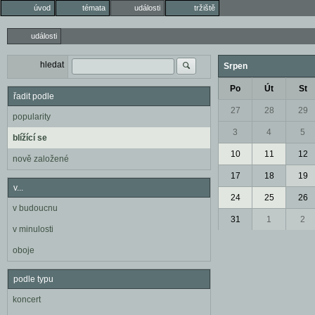
úvod
témata
události
tržiště
události
hledat
Srpen
Po
Út
St
řadit podle
27
28
29
popularity
3
4
5
blížící se
10
11
12
nově založené
17
18
19
v...
24
25
26
v budoucnu
31
1
2
v minulosti
oboje
podle typu
koncert