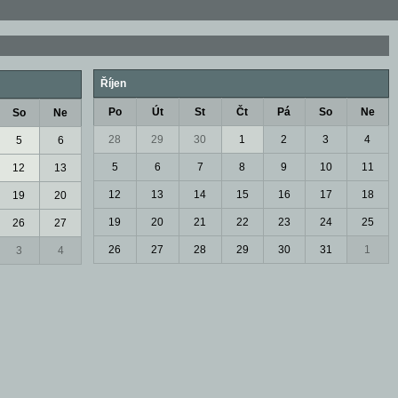
Říjen
Po
Út
St
Čt
Pá
So
Ne
So
Ne
28
29
30
1
2
3
4
5
6
5
6
7
8
9
10
11
12
13
12
13
14
15
16
17
18
19
20
19
20
21
22
23
24
25
26
27
26
27
28
29
30
31
1
3
4