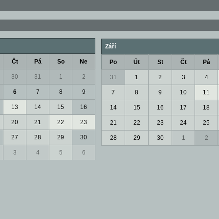
Září
Čt
Pá
So
Ne
Po
Út
St
Čt
Pá
30
31
1
2
31
1
2
3
4
6
7
8
9
7
8
9
10
11
13
14
15
16
14
15
16
17
18
20
21
22
23
21
22
23
24
25
27
28
29
30
28
29
30
1
2
3
4
5
6