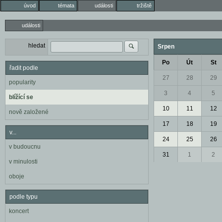
úvod
témata
události
tržiště
události
hledat
Srpen
Po
Út
St
řadit podle
27
28
29
popularity
3
4
5
blížící se
10
11
12
nově založené
17
18
19
v...
24
25
26
v budoucnu
31
1
2
v minulosti
oboje
podle typu
koncert