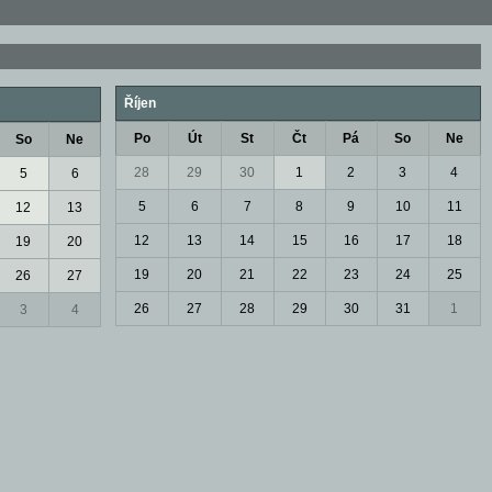
Říjen
Po
Út
St
Čt
Pá
So
Ne
So
Ne
28
29
30
1
2
3
4
5
6
5
6
7
8
9
10
11
12
13
12
13
14
15
16
17
18
19
20
19
20
21
22
23
24
25
26
27
26
27
28
29
30
31
1
3
4