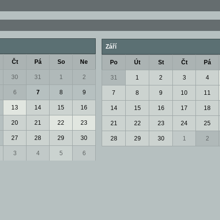
Září
Čt
Pá
So
Ne
Po
Út
St
Čt
Pá
30
31
1
2
31
1
2
3
4
6
7
8
9
7
8
9
10
11
13
14
15
16
14
15
16
17
18
20
21
22
23
21
22
23
24
25
27
28
29
30
28
29
30
1
2
3
4
5
6