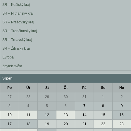
SR – Košický kraj
SR – Nitriansky kraj
SR – Prešovský kraj
SR – Trenčiansky kraj
SR – Trnavský kraj
SR – Žilinský kraj
Evropa
Zbytek světa
Srpen
Po
Út
St
Čt
Pá
So
Ne
27
28
29
30
31
1
2
3
4
5
6
7
8
9
10
11
12
13
14
15
16
17
18
19
20
21
22
23