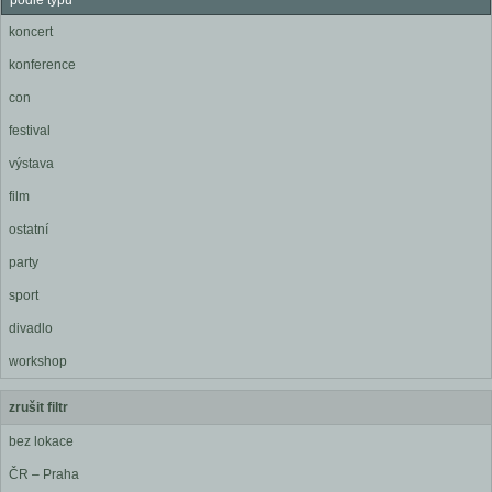
podle typu
koncert
konference
con
festival
výstava
film
ostatní
party
sport
divadlo
workshop
zrušit filtr
bez lokace
ČR – Praha