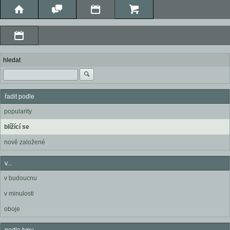
hledat
řadit podle
popularity
blížící se
nově založené
v...
v budoucnu
v minulosti
oboje