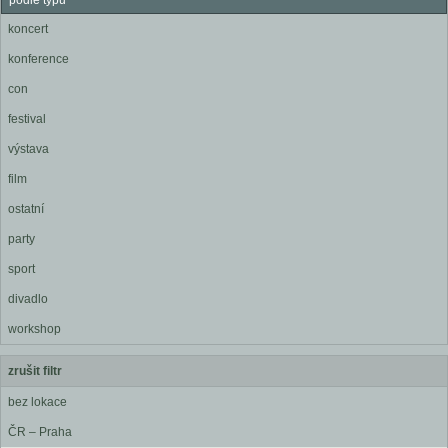
podle typu
koncert
konference
con
festival
výstava
film
ostatní
party
sport
divadlo
workshop
zrušit filtr
bez lokace
ČR – Praha