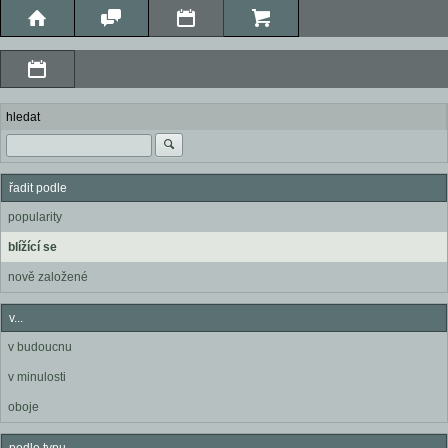
hledat
řadit podle
popularity
blížící se
nově založené
v...
v budoucnu
v minulosti
oboje