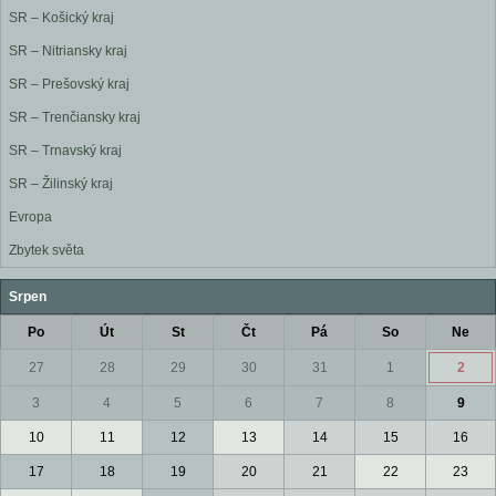
SR – Košický kraj
SR – Nitriansky kraj
SR – Prešovský kraj
SR – Trenčiansky kraj
SR – Trnavský kraj
SR – Žilinský kraj
Evropa
Zbytek světa
Srpen
Po
Út
St
Čt
Pá
So
Ne
27
28
29
30
31
1
2
3
4
5
6
7
8
9
10
11
12
13
14
15
16
17
18
19
20
21
22
23