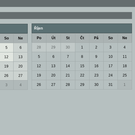
Říjen
Po
Út
St
Čt
Pá
So
Ne
So
Ne
28
29
30
1
2
3
4
5
6
5
6
7
8
9
10
11
12
13
12
13
14
15
16
17
18
19
20
19
20
21
22
23
24
25
26
27
26
27
28
29
30
31
1
3
4