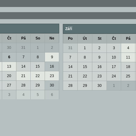
Září
Čt
Pá
So
Ne
Po
Út
St
Čt
Pá
30
31
1
2
31
1
2
3
4
6
7
8
9
7
8
9
10
11
13
14
15
16
14
15
16
17
18
20
21
22
23
21
22
23
24
25
27
28
29
30
28
29
30
1
2
3
4
5
6