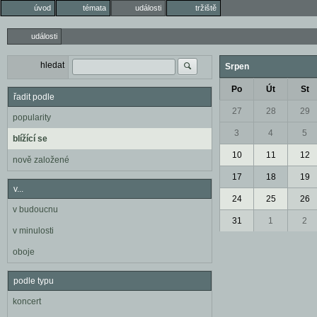
úvod
témata
události
tržiště
události
hledat
Srpen
Po
Út
St
řadit podle
27
28
29
popularity
3
4
5
blížící se
10
11
12
nově založené
17
18
19
v...
24
25
26
v budoucnu
31
1
2
v minulosti
oboje
podle typu
koncert