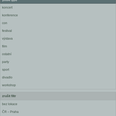
podle typu
koncert
konference
con
festival
výstava
film
ostatní
party
sport
divadlo
workshop
zrušit filtr
bez lokace
ČR – Praha