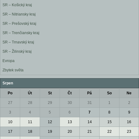
SR – Košický kraj
SR – Nitriansky kraj
SR – Prešovský kraj
SR – Trenčiansky kraj
SR – Trnavský kraj
SR – Žilinský kraj
Evropa
Zbytek světa
Srpen
Po
Út
St
Čt
Pá
So
Ne
27
28
29
30
31
1
2
3
4
5
6
7
8
9
10
11
12
13
14
15
16
17
18
19
20
21
22
23