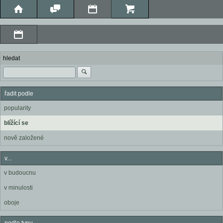
hledat
řadit podle
popularity
blížící se
nově založené
v...
v budoucnu
v minulosti
oboje