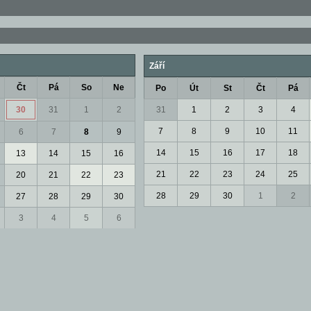
Září
Čt
Pá
So
Ne
Po
Út
St
Čt
Pá
30
31
1
2
31
1
2
3
4
7
8
9
10
11
6
7
8
9
14
15
16
17
18
13
14
15
16
21
22
23
24
25
20
21
22
23
28
29
30
1
2
27
28
29
30
3
4
5
6