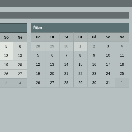
Říjen
Po
Út
St
Čt
Pá
So
Ne
So
Ne
28
29
30
1
2
3
4
5
6
5
6
7
8
9
10
11
12
13
12
13
14
15
16
17
18
19
20
19
20
21
22
23
24
25
26
27
26
27
28
29
30
31
1
3
4