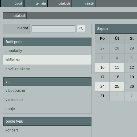
úvod
témata
události
tržiště
události
hledat
Srpen
Po
Út
St
řadit podle
27
28
29
popularity
3
4
5
blížící se
10
11
12
nově založené
17
18
19
v...
24
25
26
v budoucnu
31
1
2
v minulosti
oboje
podle typu
koncert