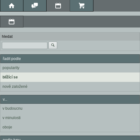
hledat
řadit podle
popularity
blížící se
nově založené
v...
v budoucnu
v minulosti
oboje