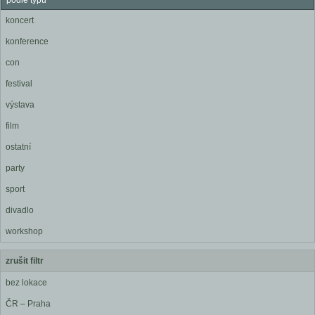
podle typu
koncert
konference
con
festival
výstava
film
ostatní
party
sport
divadlo
workshop
zrušit filtr
bez lokace
ČR – Praha