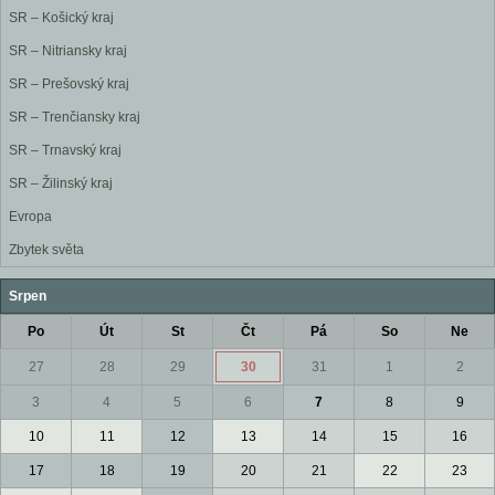
SR – Košický kraj
SR – Nitriansky kraj
SR – Prešovský kraj
SR – Trenčiansky kraj
SR – Trnavský kraj
SR – Žilinský kraj
Evropa
Zbytek světa
Srpen
Po
Út
St
Čt
Pá
So
Ne
27
28
29
30
31
1
2
3
4
5
6
7
8
9
10
11
12
13
14
15
16
17
18
19
20
21
22
23