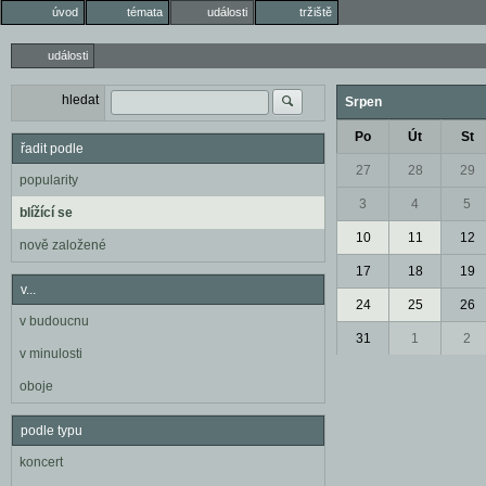
úvod
témata
události
tržiště
události
hledat
Srpen
Po
Út
St
řadit podle
27
28
29
popularity
3
4
5
blížící se
10
11
12
nově založené
17
18
19
v...
24
25
26
v budoucnu
31
1
2
v minulosti
oboje
podle typu
koncert