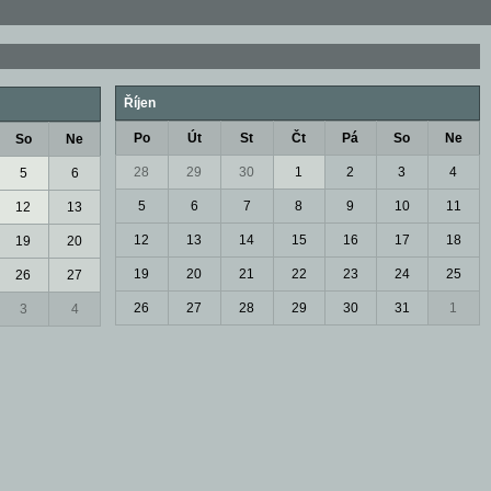
Říjen
Po
Út
St
Čt
Pá
So
Ne
So
Ne
28
29
30
1
2
3
4
5
6
5
6
7
8
9
10
11
12
13
12
13
14
15
16
17
18
19
20
19
20
21
22
23
24
25
26
27
26
27
28
29
30
31
1
3
4