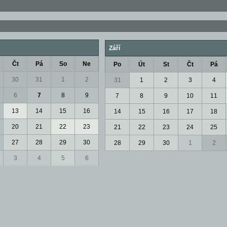
Září
Čt
Pá
So
Ne
Po
Út
St
Čt
Pá
30
31
1
2
31
1
2
3
4
6
7
8
9
7
8
9
10
11
13
14
15
16
14
15
16
17
18
20
21
22
23
21
22
23
24
25
27
28
29
30
28
29
30
1
2
3
4
5
6