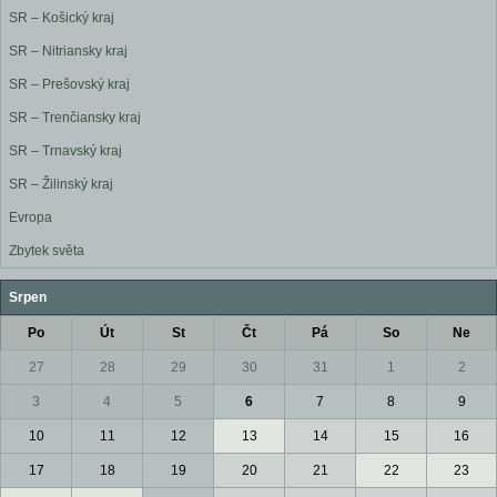
SR – Košický kraj
SR – Nitriansky kraj
SR – Prešovský kraj
SR – Trenčiansky kraj
SR – Trnavský kraj
SR – Žilinský kraj
Evropa
Zbytek světa
Srpen
Po
Út
St
Čt
Pá
So
Ne
27
28
29
30
31
1
2
3
4
5
6
7
8
9
10
11
12
13
14
15
16
17
18
19
20
21
22
23