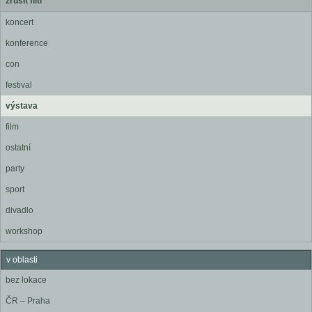
zrušit filtr
koncert
konference
con
festival
výstava
film
ostatní
party
sport
divadlo
workshop
v oblasti
bez lokace
ČR – Praha