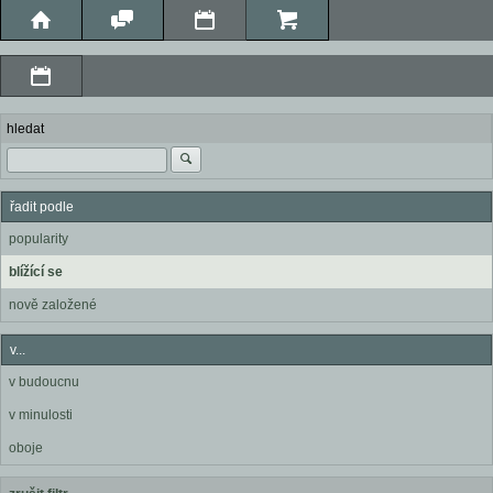
hledat
řadit podle
popularity
blížící se
nově založené
v...
v budoucnu
v minulosti
oboje