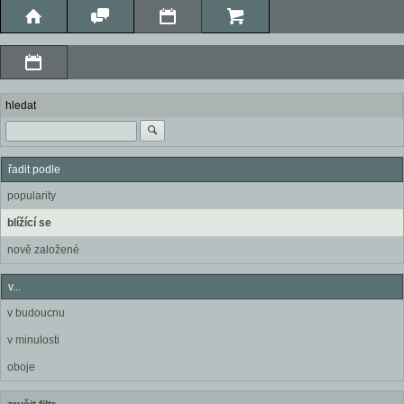
hledat
řadit podle
popularity
blížící se
nově založené
v...
v budoucnu
v minulosti
oboje