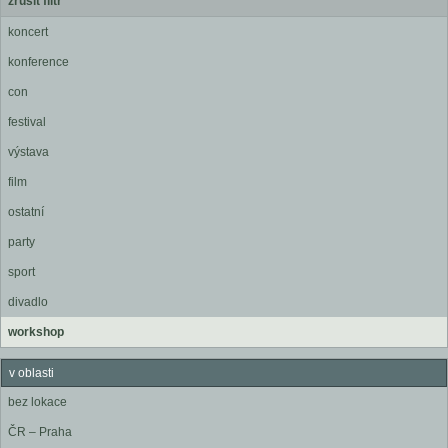
zrušit filtr
koncert
konference
con
festival
výstava
film
ostatní
party
sport
divadlo
workshop
v oblasti
bez lokace
ČR – Praha