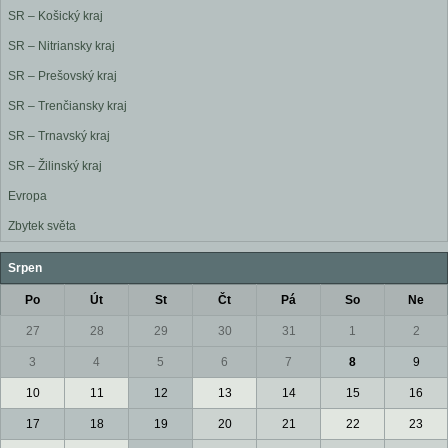
SR – Košický kraj
SR – Nitriansky kraj
SR – Prešovský kraj
SR – Trenčiansky kraj
SR – Trnavský kraj
SR – Žilinský kraj
Evropa
Zbytek světa
Srpen
Po
Út
St
Čt
Pá
So
Ne
27
28
29
30
31
1
2
3
4
5
6
7
8
9
10
11
12
13
14
15
16
17
18
19
20
21
22
23