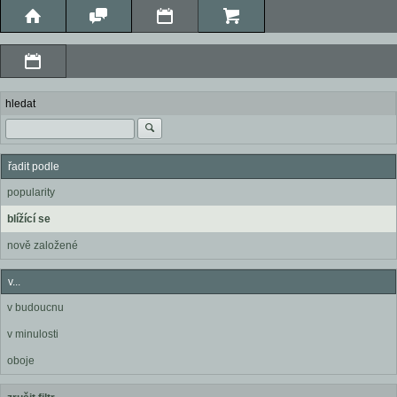
hledat
řadit podle
popularity
blížící se
nově založené
v...
v budoucnu
v minulosti
oboje