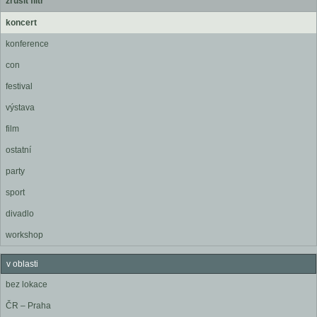
zrušit filtr
koncert
konference
con
festival
výstava
film
ostatní
party
sport
divadlo
workshop
v oblasti
bez lokace
ČR – Praha