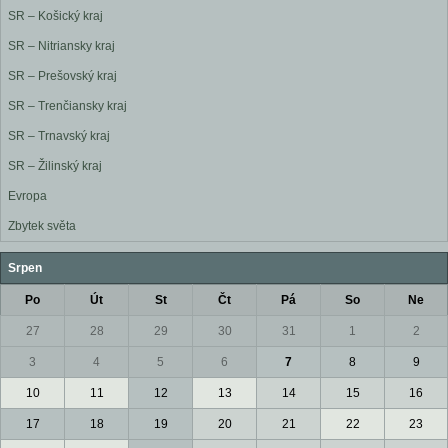
SR – Košický kraj
SR – Nitriansky kraj
SR – Prešovský kraj
SR – Trenčiansky kraj
SR – Trnavský kraj
SR – Žilinský kraj
Evropa
Zbytek světa
Srpen
Po
Út
St
Čt
Pá
So
Ne
27
28
29
30
31
1
2
3
4
5
6
7
8
9
10
11
12
13
14
15
16
17
18
19
20
21
22
23