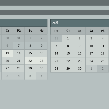
Září
Čt
Pá
So
Ne
Po
Út
St
Čt
Pá
30
31
1
2
31
1
2
3
4
6
7
8
9
7
8
9
10
11
13
14
15
16
14
15
16
17
18
20
21
22
23
21
22
23
24
25
27
28
29
30
28
29
30
1
2
3
4
5
6