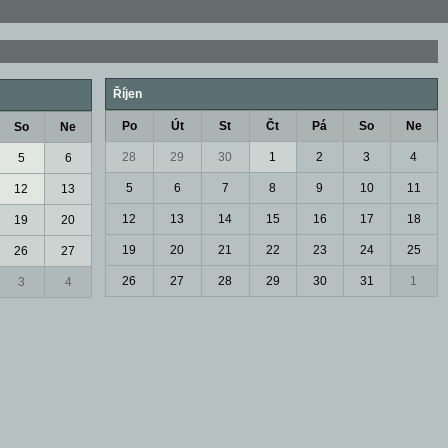
Říjen
Po
Út
St
Čt
Pá
So
Ne
So
Ne
28
29
30
1
2
3
4
5
6
5
6
7
8
9
10
11
12
13
12
13
14
15
16
17
18
19
20
19
20
21
22
23
24
25
26
27
26
27
28
29
30
31
1
3
4