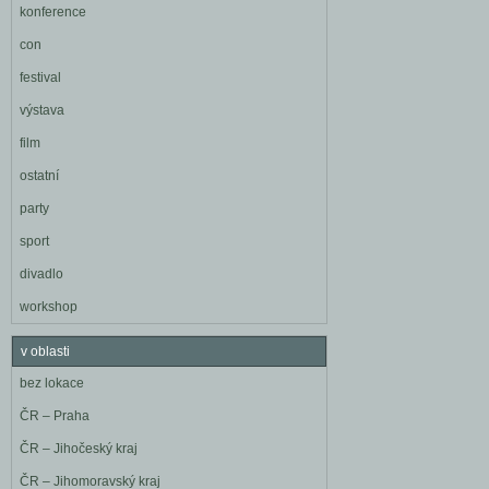
konference
con
festival
výstava
film
ostatní
party
sport
divadlo
workshop
v oblasti
bez lokace
ČR – Praha
ČR – Jihočeský kraj
ČR – Jihomoravský kraj