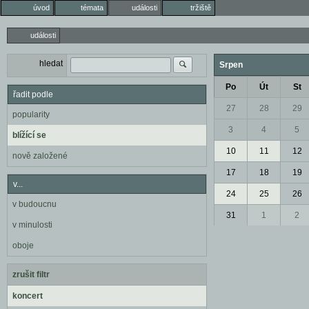
úvod
témata
události
tržiště
události
hledat
Srpen
Po
Út
St
řadit podle
27
28
29
popularity
3
4
5
blížící se
10
11
12
nově založené
17
18
19
v...
24
25
26
v budoucnu
31
1
2
v minulosti
oboje
zrušit filtr
koncert