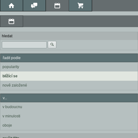
hledat
řadit podle
popularity
blížící se
nově založené
v...
v budoucnu
v minulosti
oboje