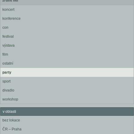
zrušit filtr
koncert
konference
con
festival
výstava
film
ostatní
party
sport
divadlo
workshop
v oblasti
bez lokace
ČR – Praha