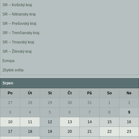
SR – Košický kraj
SR – Nitriansky kraj
SR – Prešovský kraj
SR – Trenčiansky kraj
SR – Trnavský kraj
SR – Žilinský kraj
Evropa
Zbytek světa
Srpen
Po
Út
St
Čt
Pá
So
Ne
27
28
29
30
31
1
2
3
4
5
6
7
8
9
10
11
12
13
14
15
16
17
18
19
20
21
22
23