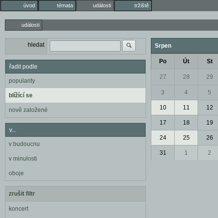
úvod
témata
události
tržiště
události
hledat
Srpen
Po
Út
St
řadit podle
27
28
29
popularity
3
4
5
blížící se
10
11
12
nově založené
17
18
19
v...
24
25
26
v budoucnu
31
1
2
v minulosti
oboje
zrušit filtr
koncert