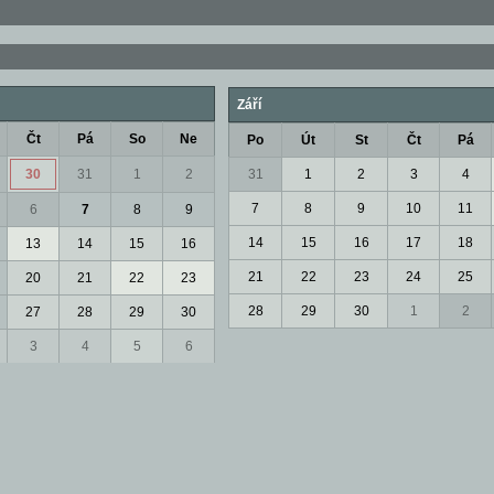
Září
Čt
Pá
So
Ne
Po
Út
St
Čt
Pá
30
31
1
2
31
1
2
3
4
7
8
9
10
11
6
7
8
9
14
15
16
17
18
13
14
15
16
21
22
23
24
25
20
21
22
23
28
29
30
1
2
27
28
29
30
3
4
5
6