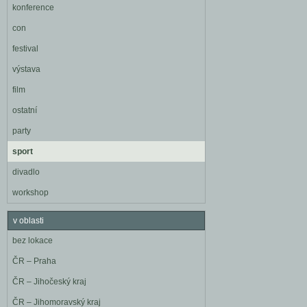
konference
con
festival
výstava
film
ostatní
party
sport
divadlo
workshop
v oblasti
bez lokace
ČR – Praha
ČR – Jihočeský kraj
ČR – Jihomoravský kraj