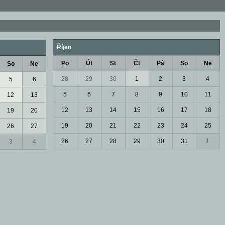
Říjen
Po
Út
St
Čt
Pá
So
Ne
So
Ne
28
29
30
1
2
3
4
5
6
5
6
7
8
9
10
11
12
13
12
13
14
15
16
17
18
19
20
19
20
21
22
23
24
25
26
27
26
27
28
29
30
31
1
3
4