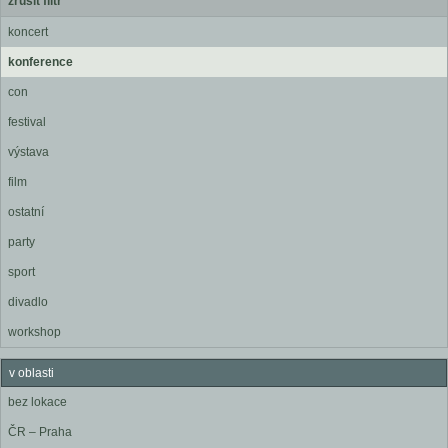
zrušit filtr
koncert
konference
con
festival
výstava
film
ostatní
party
sport
divadlo
workshop
v oblasti
bez lokace
ČR – Praha