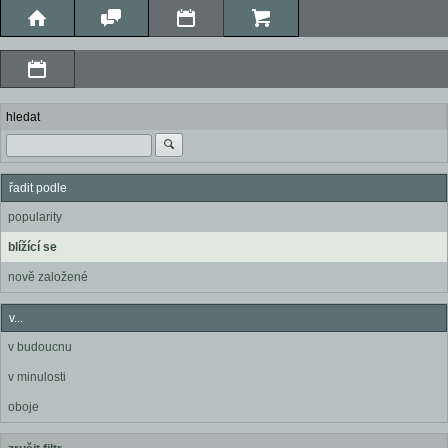
hledat
řadit podle
popularity
blížící se
nově založené
v...
v budoucnu
v minulosti
oboje