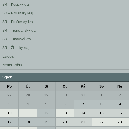
SR – Košický kraj
SR – Nitriansky kraj
SR – Prešovský kraj
SR – Trenčiansky kraj
SR – Trnavský kraj
SR – Žilinský kraj
Evropa
Zbytek světa
Srpen
Po
Út
St
Čt
Pá
So
Ne
27
28
29
30
31
1
2
3
4
5
6
7
8
9
10
11
12
13
14
15
16
17
18
19
20
21
22
23