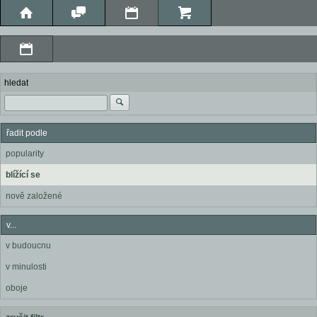
hledat
řadit podle
popularity
blížící se
nově založené
v...
v budoucnu
v minulosti
oboje