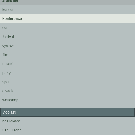
zrušit filtr
koncert
konference
con
festival
výstava
film
ostatní
party
sport
divadlo
workshop
v oblasti
bez lokace
ČR – Praha