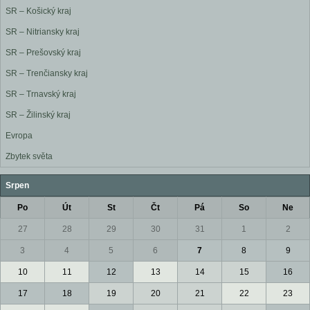
SR – Košický kraj
SR – Nitriansky kraj
SR – Prešovský kraj
SR – Trenčiansky kraj
SR – Trnavský kraj
SR – Žilinský kraj
Evropa
Zbytek světa
Srpen
Po
Út
St
Čt
Pá
So
Ne
27
28
29
30
31
1
2
3
4
5
6
7
8
9
10
11
12
13
14
15
16
17
18
19
20
21
22
23