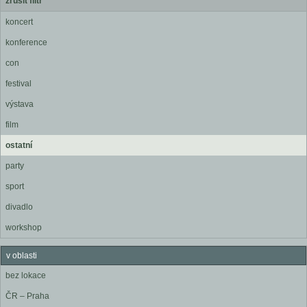
zrušit filtr
koncert
konference
con
festival
výstava
film
ostatní
party
sport
divadlo
workshop
v oblasti
bez lokace
ČR – Praha