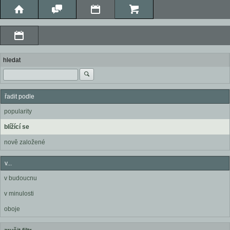
hledat
řadit podle
popularity
blížící se
nově založené
v...
v budoucnu
v minulosti
oboje