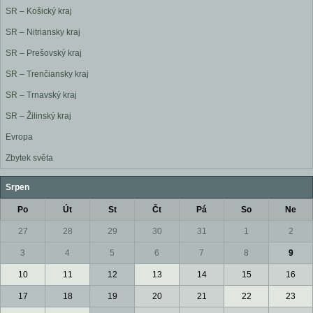
SR – Košický kraj
SR – Nitriansky kraj
SR – Prešovský kraj
SR – Trenčiansky kraj
SR – Trnavský kraj
SR – Žilinský kraj
Evropa
Zbytek světa
Srpen
Po
Út
St
Čt
Pá
So
Ne
27
28
29
30
31
1
2
3
4
5
6
7
8
9
10
11
12
13
14
15
16
17
18
19
20
21
22
23