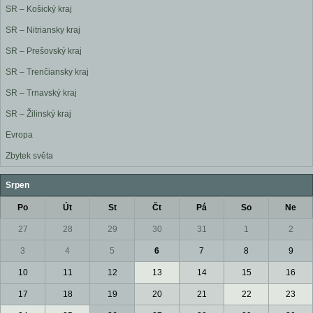
SR – Košický kraj
SR – Nitriansky kraj
SR – Prešovský kraj
SR – Trenčiansky kraj
SR – Trnavský kraj
SR – Žilinský kraj
Evropa
Zbytek světa
Srpen
Po
Út
St
Čt
Pá
So
Ne
27
28
29
30
31
1
2
3
4
5
6
7
8
9
10
11
12
13
14
15
16
17
18
19
20
21
22
23