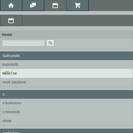
hledat
řadit podle
popularity
blížící se
nově založené
v...
v budoucnu
v minulosti
oboje