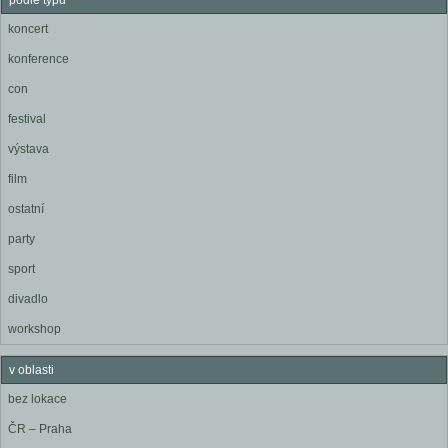
podle typu
koncert
konference
con
festival
výstava
film
ostatní
party
sport
divadlo
workshop
v oblasti
bez lokace
ČR – Praha