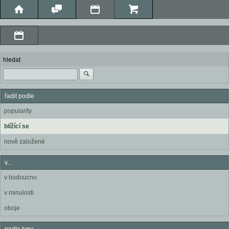
hledat
řadit podle
popularity
blížící se
nově založené
v...
v budoucnu
v minulosti
oboje