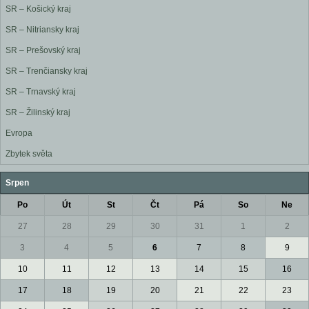
SR – Košický kraj
SR – Nitriansky kraj
SR – Prešovský kraj
SR – Trenčiansky kraj
SR – Trnavský kraj
SR – Žilinský kraj
Evropa
Zbytek světa
Srpen
Po
Út
St
Čt
Pá
So
Ne
27
28
29
30
31
1
2
3
4
5
6
7
8
9
10
11
12
13
14
15
16
17
18
19
20
21
22
23