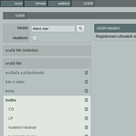
úvod
témata
události
tržiště
tržiště
hledat
Uložit hledání
Registrovaní uživatelé si
neaktivní
zrušit filtr (sháním)
zrušit filtr
počítače a příslušenství
foto a video
knihy
hudba
CD
LP
hudební nástroje