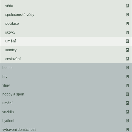
věda
společenské vědy
počítače
jazyky
umění
komixy
cestování
hudba
hry
filmy
hobby a sport
umění
vozidla
bydlení
vybavení domácnosti