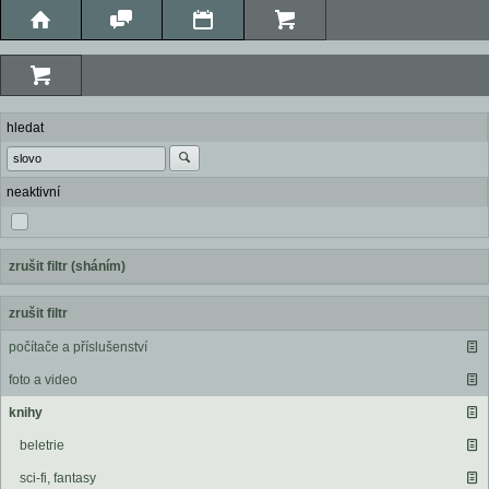
hledat
neaktivní
zrušit filtr (sháním)
zrušit filtr
počítače a příslušenství
foto a video
knihy
beletrie
sci-fi, fantasy