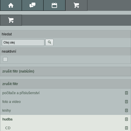
hledat
neaktivní
zrušit filtr (nabízím)
zrušit filtr
počítače a příslušenství
foto a video
knihy
hudba
CD