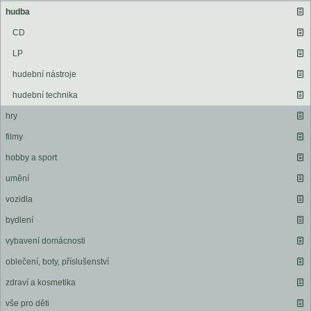
hudba
CD
LP
hudební nástroje
hudební technika
hry
filmy
hobby a sport
umění
vozidla
bydlení
vybavení domácnosti
oblečení, boty, příslušenství
zdraví a kosmetika
vše pro děti