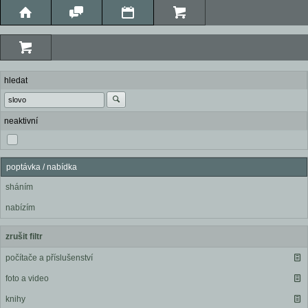
hledat
neaktivní
poptávka / nabídka
sháním
nabízím
zrušit filtr
počítače a příslušenství
foto a video
knihy