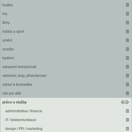
hudba
hry
filmy
hobby a sport
umění
vozidla
bydlení
vybavení domácnosti
oblečení, boty, příslušenství
zdraví a kosmetika
vše pro děti
práce a služby
administrativa / finance
IT / telekomunikace
design / PR / marketing