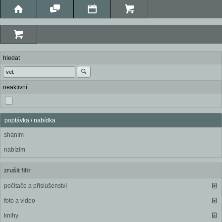
hledat
neaktivní
poptávka / nabídka
sháním
nabízím
zrušit filtr
počítače a příslušenství
foto a video
knihy