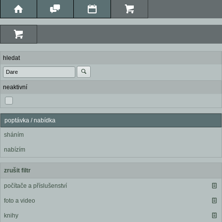
hledat
neaktivní
poptávka / nabídka
sháním
nabízím
zrušit filtr
počítače a příslušenství
foto a video
knihy