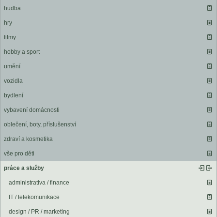
hudba
hry
filmy
hobby a sport
umění
vozidla
bydlení
vybavení domácnosti
oblečení, boty, příslušenství
zdraví a kosmetika
vše pro děti
práce a služby
administrativa / finance
IT / telekomunikace
design / PR / marketing