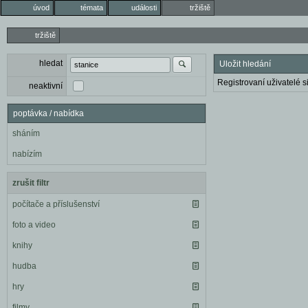
úvod
témata
události
tržiště
tržiště
hledat
Uložit hledání
Registrovaní uživatelé si
neaktivní
poptávka / nabídka
sháním
nabízím
zrušit filtr
počítače a příslušenství
foto a video
knihy
hudba
hry
filmy