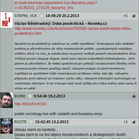
je-vsak-bezmala-zapomenut-1vo-/kavarna.aspx?
c=A130223_173129_kavarna_chu
STEPNI_VLK
18:49:29 20.2.2013
+1
Václav Bělohradský: Doba postkritická – Novinky.cz
http://www.novinky.cz/kultura/salon/293590-vaclav-belohradsky-doba-
postkriticka.html
Společnost postkritická je založena na „velké mystifikaci“. Emancipace jako radikální
potřeba je přesměrována do sféry individuálních potřeb, uspokojitelných nabídkou
určitého zboží na trhu, je redukována na pouhý vedlejší produkt ekonomického růstu.
Veřejný prostor okupuje dogma, které jsem nazval antipolitický individualismus. Jeho
jádrem je přesvědčení, že kritika společnosti jen překáží osvobozování člověka ničím
neomezovaným růstem spotřeby zboží: nákupem pobytu na jiném kontinentu
například se spotřebitel může emancipovat od klimatu místa, kde žije, nákupem
přípravku proti stárnutí od omezení svého věku, nákupem informační technologie od
nedostatku informací. A lze si koupit také nové zážitky bez rizika změny sebe sama či
místa ve světě.
BOBR
5:54:40 19.2.2013
http://bit.ly/UUK5iO
public sociology live with castells and burawoy enoy
ROZTE
15:42:45 13.2.2013
+1
dekuju vsem za nastrely...
(psala jsem to na fss/ dejiny bezpecnostnich a strategickych studii)