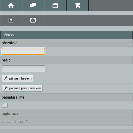
přihlásit
přezdívka
heslo
přihlásit heslem
přihlásit přes passkey
pamatuj si mě
registrace
ztracené heslo?