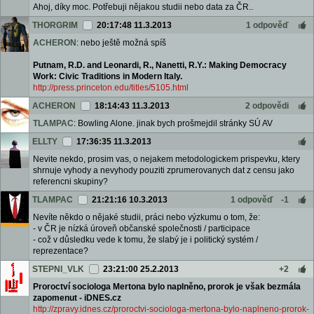
Ahoj, díky moc. Potřebuji nějakou studii nebo data za ČR..
THORGRIM
20:17:48 11.3.2013
1 odpověď
ACHERON
: nebo ještě možná spíš
Putnam, R.D. and Leonardi, R., Nanetti, R.Y.: Making Democracy
Work: Civic Traditions in Modern Italy.
http://press.princeton.edu/titles/5105.html
ACHERON
18:14:43 11.3.2013
2 odpovědi
TLAMPAC
: Bowling Alone. jinak bych prošmejdil stránky SÚ AV
ELLTY
17:36:35 11.3.2013
Nevite nekdo, prosim vas, o nejakem metodologickem prispevku, ktery
shrnuje vyhody a nevyhody pouziti zprumerovanych dat z censu jako
referencni skupiny?
TLAMPAC
21:21:16 10.3.2013
1 odpověď
-1
Nevíte někdo o nějaké studii, práci nebo výzkumu o tom, že:
- v ČR je nízká úroveň občanské společnosti / participace
- což v důsledku vede k tomu, že slabý je i politický systém /
reprezentace?
STEPNI_VLK
23:21:00 25.2.2013
+2
Proroctví sociologa Mertona bylo naplněno, prorok je však bezmála
zapomenut - iDNES.cz
http://zpravy.idnes.cz/proroctvi-sociologa-mertona-bylo-naplneno-prorok-