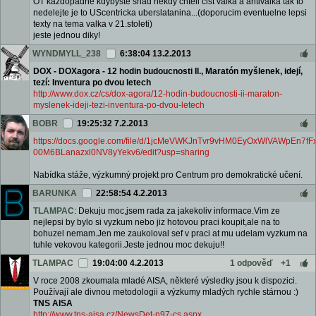
OT kazdopadne kdybyste snad nekdy chteli cist valka a antivalka tak to
nedelejte je to UScentricka uberslatanina...(doporucim eventuelne lepsi
texty na tema valka v 21.stoleti)
jeste jednou diky!
WYNDMYLL_238
6:38:04 13.2.2013
DOX - DOXagora - 12 hodin budoucnosti II., Maratón myšlenek, idejí,
tezí: Inventura po dvou letech
http://www.dox.cz/cs/dox-agora/12-hodin-budoucnosti-ii-maraton-
myslenek-ideji-tezi-inventura-po-dvou-letech
BOBR
19:25:32 7.2.2013
https://docs.google.com/file/d/1jcMeVWKJnTvr9vHM0EyOxWlVAWpEn7fF
00M6BLanazxl0NV8yYekv6/edit?usp=sharing
Nabídka stáže, výzkumný projekt pro Centrum pro demokratické učení.
BARUNKA
22:58:54 4.2.2013
TLAMPAC
: Dekuju moc,jsem rada za jakekoliv informace.Vim ze
nejlepsi by bylo si vyzkum nebo jiz hotovou praci koupit,ale na to
bohuzel nemam.Jen me zaukoloval sef v praci at mu udelam vyzkum na
tuhle vekovou kategorii.Jeste jednou moc dekuju!!
TLAMPAC
19:04:00 4.2.2013
1 odpověď
+1
V roce 2008 zkoumala mladé AISA, některé výsledky jsou k dispozici.
Používají ale divnou metodologii a výzkumy mladých rychle stárnou :)
TNS AISA
http://www.tns-aisa.cz/NewsDet-n97-cs.aspx