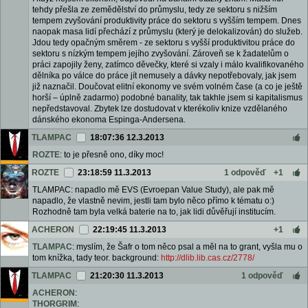
tehdy přešla ze zemědělství do průmyslu, tedy ze sektoru s nižším
tempem zvyšování produktivity práce do sektoru s vyšším tempem. Dnes
naopak masa lidí přechází z průmyslu (který je delokalizován) do služeb.
Jdou tedy opačným směrem - ze sektoru s vyšší produktivitou práce do
sektoru s nízkým tempem jejího zvyšování. Zároveň se k žadatelům o
práci zapojily ženy, zatímco děvečky, které si vzaly i málo kvalifikovaného
dělníka po válce do práce jít nemusely a dávky nepotřebovaly, jak jsem
již naznačil. Doučovat elitní ekonomy ve svém volném čase (a co je ještě
horší – úplně zadarmo) podobné banality, tak takhle jsem si kapitalismus
nepředstavoval. Zbytek lze dostudovat v kterékoliv knize vzdělaného
dánského ekonoma Espinga-Andersena.
TLAMPAC
18:07:36 12.3.2013
ROZTE
: to je přesně ono, díky moc!
ROZTE
23:18:59 11.3.2013
1 odpověď
+1
TLAMPAC: napadlo mě EVS (Evroepan Value Study), ale pak mě
napadlo, že vlastně nevim, jestli tam bylo něco přímo k tématu o:)
Rozhodně tam byla velká baterie na to, jak lidi důvěřují institucím.
ACHERON
22:19:45 11.3.2013
+1
TLAMPAC
: myslím, že Šafr o tom něco psal a měl na to grant, vyšla mu o
tom knížka, tady teor. background:
http://dlib.lib.cas.cz/2778/
TLAMPAC
21:20:30 11.3.2013
1 odpověď
ACHERON
:
THORGRIM
: