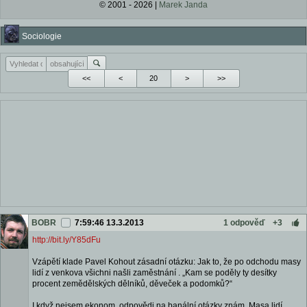
© 2001 - 2026 |
Marek Janda
Sociologie
<<
<
>
>>
BOBR
7:59:46 13.3.2013
1 odpověď
+3
http://bit.ly/Y85dFu
Vzápětí klade Pavel Kohout zásadní otázku: Jak to, že po odchodu masy
lidí z venkova všichni našli zaměstnání . „Kam se poděly ty desítky
procent zemědělských dělníků, děveček a podomků?“
I když nejsem ekonom, odpovědi na banální otázky znám. Masa lidí