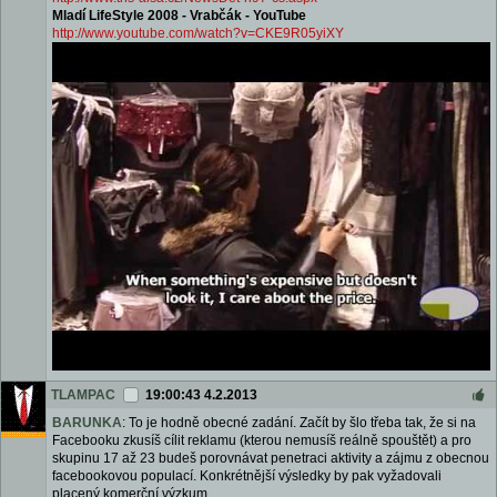
Mladí LifeStyle 2008 - Vrabčák - YouTube
http://www.youtube.com/watch?v=CKE9R05yiXY
TLAMPAC
19:00:43 4.2.2013
BARUNKA
: To je hodně obecné zadání. Začít by šlo třeba tak, že si na
Facebooku zkusíš cílit reklamu (kterou nemusíš reálně spouštět) a pro
skupinu 17 až 23 budeš porovnávat penetraci aktivity a zájmu z obecnou
facebookovou populací. Konkrétnější výsledky by pak vyžadovali
placený komerční výzkum.