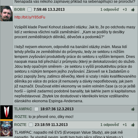
Nenapadá vás někoho zajímavej příklad na sebenaplňující se proroctví?
BOBR
7:59:46 13.3.2013
1 odpověď
+3
http://bit.ly/Y85dFu
Vzápětí klade Pavel Kohout zásadní otázku: Jak to, že po odchodu masy
lidí z venkova všichni našli zaměstnání . „Kam se poděly ty desítky
procent zemědělských dělníků, děveček a podomků?“
I když nejsem ekonom, odpovědi na banální otázky znám. Masa lidí
tehdy přešla ze zemědělství do průmyslu, tedy ze sektoru s nižším
tempem zvyšování produktivity práce do sektoru s vyšším tempem. Dnes
naopak masa lidí přechází z průmyslu (který je delokalizován) do služeb.
Jdou tedy opačným směrem - ze sektoru s vyšší produktivitou práce do
sektoru s nízkým tempem jejího zvyšování. Zároveň se k žadatelům o
práci zapojily ženy, zatímco děvečky, které si vzaly i málo kvalifikovaného
dělníka po válce do práce jít nemusely a dávky nepotřebovaly, jak jsem
již naznačil. Doučovat elitní ekonomy ve svém volném čase (a co je ještě
horší – úplně zadarmo) podobné banality, tak takhle jsem si kapitalismus
nepředstavoval. Zbytek lze dostudovat v kterékoliv knize vzdělaného
dánského ekonoma Espinga-Andersena.
TLAMPAC
18:07:36 12.3.2013
ROZTE
: to je přesně ono, díky moc!
ROZTE
23:18:59 11.3.2013
1 odpověď
+1
TLAMPAC: napadlo mě EVS (Evroepan Value Study), ale pak mě
napadlo, že vlastně nevim, jestli tam bylo něco přímo k tématu o:)