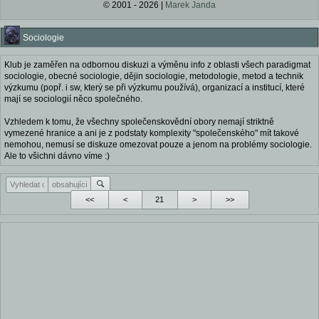
© 2001 - 2026 |
Marek Janda
Sociologie
Klub je zaměřen na odbornou diskuzi a výměnu info z oblasti všech paradigmat
sociologie, obecné sociologie, dějin sociologie, metodologie, metod a technik
výzkumu (popř. i sw, který se při výzkumu používá), organizací a institucí, které
mají se sociologií něco společného.
Vzhledem k tomu, že všechny společenskovědní obory nemají striktně
vymezené hranice a ani je z podstaty komplexity "společenského" mít takové
nemohou, nemusí se diskuze omezovat pouze a jenom na problémy sociologie.
Ale to všichni dávno víme :)
<<
<
>
>>