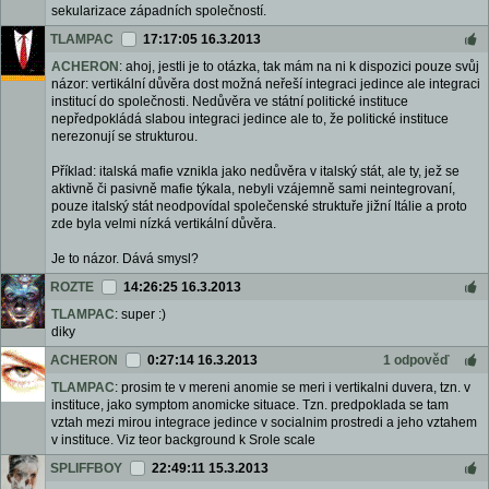
sekularizace západních společností.
TLAMPAC
17:17:05 16.3.2013
ACHERON
: ahoj, jestli je to otázka, tak mám na ni k dispozici pouze svůj
názor: vertikální důvěra dost možná neřeší integraci jedince ale integraci
institucí do společnosti. Nedůvěra ve státní politické instituce
nepředpokládá slabou integraci jedince ale to, že politické instituce
nerezonují se strukturou.
Příklad: italská mafie vznikla jako nedůvěra v italský stát, ale ty, jež se
aktivně či pasivně mafie týkala, nebyli vzájemně sami neintegrovaní,
pouze italský stát neodpovídal společenské struktuře jižní Itálie a proto
zde byla velmi nízká vertikální důvěra.
Je to názor. Dává smysl?
ROZTE
14:26:25 16.3.2013
TLAMPAC
: super :)
diky
ACHERON
0:27:14 16.3.2013
1 odpověď
TLAMPAC
: prosim te v mereni anomie se meri i vertikalni duvera, tzn. v
instituce, jako symptom anomicke situace. Tzn. predpoklada se tam
vztah mezi mirou integrace jedince v socialnim prostredi a jeho vztahem
v instituce. Viz teor background k Srole scale
SPLIFFBOY
22:49:11 15.3.2013