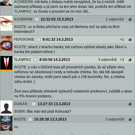
ACHERON
: mě teda z dotazu nutně nevyplývá, že by ji nečetl. chtěl
zajímavý příklady a já jsem za ten jeho dotaz rád, protože ten příklad od
TLAMPAC
: ze života s povodní se mi moc líbí...
ACHERON
22:32:02 15.3.2013
1 odpověď
ROZTE
: co si třeba přečíst tu esej od Mertona než se ptát na těch
internetech?
FEFERONIE
9:41:32 14.3.2013
+1
ROZTE
: strach z krachu banky. lidi začnou vybírat vklady jako šílení a
banka tím pádem lehne:)
TLAMPAC
8:50:59 14.3.2013
3 odpovědi
+3
ROZTE
: u nás v Děčíně byla při povodních panika, že až přijde vlna,
odříznou se zásobovací cesty a nebude chleba. No, tak lidi skoupili
chleba do zásoby, viděl jsem starší pár s 15ti bochníky. No, a chleba
záhy došel :)
Živé jsou příklady ohledně výzkumů volebních preferencí, zvláště u stran
na 5% hranici podpory...
DUNAR_
13:27:33 13.3.2013
BOBR
: Btw. kdo ted plati Kohouta?
ROZTE
10:28:38 13.3.2013
3 odpovědi
nz