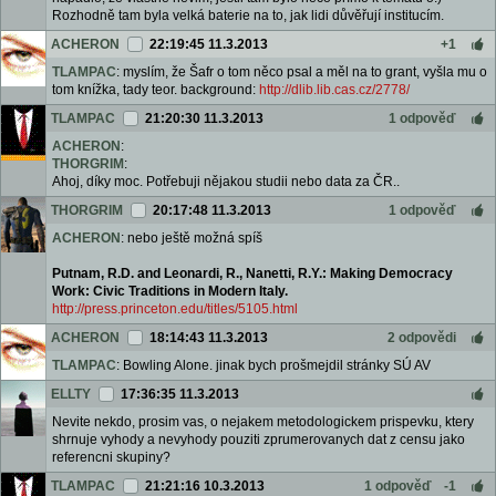
Rozhodně tam byla velká baterie na to, jak lidi důvěřují institucím.
ACHERON
22:19:45 11.3.2013
+1
TLAMPAC
: myslím, že Šafr o tom něco psal a měl na to grant, vyšla mu o
tom knížka, tady teor. background:
http://dlib.lib.cas.cz/2778/
TLAMPAC
21:20:30 11.3.2013
1 odpověď
ACHERON
:
THORGRIM
:
Ahoj, díky moc. Potřebuji nějakou studii nebo data za ČR..
THORGRIM
20:17:48 11.3.2013
1 odpověď
ACHERON
: nebo ještě možná spíš
Putnam, R.D. and Leonardi, R., Nanetti, R.Y.: Making Democracy
Work: Civic Traditions in Modern Italy.
http://press.princeton.edu/titles/5105.html
ACHERON
18:14:43 11.3.2013
2 odpovědi
TLAMPAC
: Bowling Alone. jinak bych prošmejdil stránky SÚ AV
ELLTY
17:36:35 11.3.2013
Nevite nekdo, prosim vas, o nejakem metodologickem prispevku, ktery
shrnuje vyhody a nevyhody pouziti zprumerovanych dat z censu jako
referencni skupiny?
TLAMPAC
21:21:16 10.3.2013
1 odpověď
-1