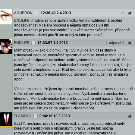
ACHERON
12:36:40 2.4.2013
+1
ENDLIFE
: myslím, že to je špatná volba tématu vzhledem k osobní
angažovanosti v celém procesu a nějaká obhajoba vlastní
angažovanosti je pak sekundární. V jakém teoretickém rámci, případně
jakou metodu chceš použít pro analýzu toho procesu?
ENDLIFE
15:33:57 1.4.2013
1 odpověď
Mám prosbu – jako diplomku (na FSS MU) dělám case study o
ustavování instituce, konkrétně specifické komise, která rozhoduje o
rozdělování stipendií na kulturní aktivity studentů u nás na fakultě. Sám
jsem byl členem týmu (tzn. studentské komory fakultního senátu), který to
celé navrhl a implementoval. Rád bych to celé zpracoval tak aby to bylo
přínosné jednak pro nějaká budoucí srovnání, ponaučení se, inspiraci
apod.
Vzhledem k tomu, že jsem byl aktivní member celého procesu, tak hodně
řeším situovanost sebe sama coby aktéra/výzkumníka a procházím si
literaturu. Měli byste nějaké tipy pro to, co bych si měl načíst? (Sám už
jsem prošel celkem dost literatury, většinou se týká především sběru dat,
tak ještě zkouším, co se dá objevit.) Předem díky!
TLAMPAC
9:04:16 18.3.2013
ELLTY
: nechápu, proč by rozvodovost, sňatečnost a porodnost měly
korelovat s politickými o občanskými právy? Ještě tak možná
rozvodovost - občanská práva, ale v kontextu demokratizace a