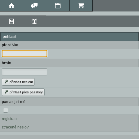
přihlásit
přezdívka
heslo
přihlásit heslem
přihlásit přes passkey
pamatuj si mě
registrace
ztracené heslo?