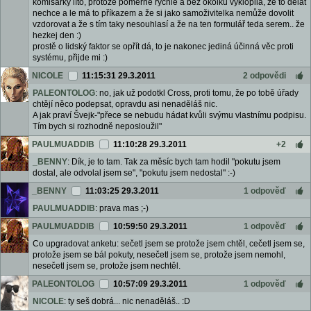
komisařky líto, protože poměrně rychle a bez okolků vyklopila, že to dělat
nechce a le má to příkazem a že si jako samoživitelka nemůže dovolit
vzdorovat a že s tím taky nesouhlasí a že na ten formulář teda serem.. že
hezkej den :)
prostě o lidský faktor se opřít dá, to je nakonec jediná účinná věc proti
systému, přijde mi :)
NICOLE
11:15:31 29.3.2011
2 odpovědi
PALEONTOLOG
: no, jak už podotkl Cross, proti tomu, že po tobě úřady
chtějí něco podepsat, opravdu asi nenaděláš nic.
A jak praví Švejk-"přece se nebudu hádat kvůli svýmu vlastnímu podpisu.
Tím bych si rozhodně neposloužil"
PAULMUADDIB
11:10:28 29.3.2011
+2
_BENNY
: Dík, je to tam. Tak za měsíc bych tam hodil "pokutu jsem
dostal, ale odvolal jsem se", "pokutu jsem nedostal" :-)
_BENNY
11:03:25 29.3.2011
1 odpověď
PAULMUADDIB
: prava mas ;-)
PAULMUADDIB
10:59:50 29.3.2011
1 odpověď
Co upgradovat anketu: sečetl jsem se protože jsem chtěl, cečetl jsem se,
protože jsem se bál pokuty, nesečetl jsem se, protože jsem nemohl,
nesečetl jsem se, protože jsem nechtěl.
PALEONTOLOG
10:57:09 29.3.2011
1 odpověď
NICOLE
: ty seš dobrá... nic nenaděláš.. :D