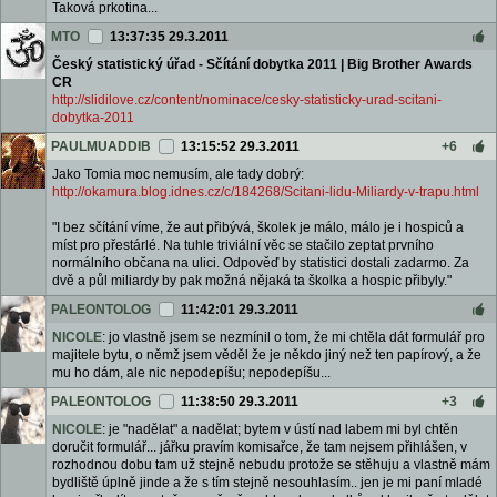
Taková prkotina...
MTO
13:37:35 29.3.2011
Český statistický úřad - Sčítání dobytka 2011 | Big Brother Awards
CR
http://slidilove.cz/content/nominace/cesky-statisticky-urad-scitani-
dobytka-2011
PAULMUADDIB
13:15:52 29.3.2011
+6
Jako Tomia moc nemusím, ale tady dobrý:
http://okamura.blog.idnes.cz/c/184268/Scitani-lidu-Miliardy-v-trapu.html
"I bez sčítání víme, že aut přibývá, školek je málo, málo je i hospiců a
míst pro přestárlé. Na tuhle triviální věc se stačilo zeptat prvního
normálního občana na ulici. Odpověď by statistici dostali zadarmo. Za
dvě a půl miliardy by pak možná nějaká ta školka a hospic přibyly."
PALEONTOLOG
11:42:01 29.3.2011
NICOLE
: jo vlastně jsem se nezmínil o tom, že mi chtěla dát formulář pro
majitele bytu, o němž jsem věděl že je někdo jiný než ten papírový, a že
mu ho dám, ale nic nepodepíšu; nepodepíšu...
PALEONTOLOG
11:38:50 29.3.2011
+3
NICOLE
: je "nadělat" a nadělat; bytem v ústí nad labem mi byl chtěn
doručit formulář... jářku pravím komisařce, že tam nejsem přihlášen, v
rozhodnou dobu tam už stejně nebudu protože se stěhuju a vlastně mám
bydliště úplně jinde a že s tím stejně nesouhlasím.. jen je mi paní mladé