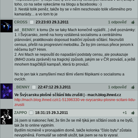
toho, co na sebe vykecáme na blogu a facebooku :-)
3. Nestál tolik peněz, takže by se v něm neschovalo tolik všimného pro
kamarády.... a vo tom to je
CROSS
23:23:03 29.3.2011
1 odpověď
ad
_BENNY
: k tomu (že se taky Mach konečně vyjádřil...) dvě poznámky:
1. I Švýcarsko, země na hony vzdálená socialismu a centrálnímu
plánování, praktikovalo doposud tradiční způsob sčítání. Nezrušili
census, přešli na progresivní metodiku. Že by jim census přece jenom k
něčemu byl? Hmm.
2. Ani Mach se nepouští do napadání podstaty censu, ale poukazuje
(IMHO zcela zprávně) na tragický způsob, jakým se v ČR provádí, a ještě
mnohem tragičtější kampaň, která to provází.
No to jen tak k zamyšlení mezi těmi všemi filipikami o socialismu a
ovcích.
_BENNY
22:47:12 29.3.2011
1 odpověď
Ve Švýcarsku plošné sčítání lidu zrušili | - mach.blog.ihned.cz
http://mach.blog.ihned.cz/c1-51396330-ve-svycarsku-plosne-scitani-lidu-
zrusili
ZAPPO
18:31:15 29.3.2011
+1
Já jsem si nakonec řekl, že tím že se mě týká jen sčítání osob a ne bytů,
tak že to online vyplním.
Bydlím nicméně v pronajatém domě, takže kolonka "číslo bytu" zůstala
nevyplněná. Formulář se odmítl uložit, tak jsem se na to vysral.