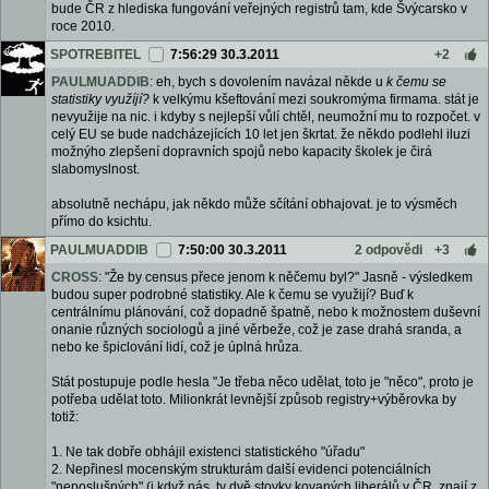
bude ČR z hlediska fungování veřejných registrů tam, kde Švýcarsko v
roce 2010.
SPOTREBITEL
7:56:29 30.3.2011
+2
PAULMUADDIB
: eh, bych s dovolením navázal někde u
k čemu se
statistiky využíjí?
k velkýmu kšeftování mezi soukromýma firmama. stát je
nevyužije na nic. i kdyby s nejlepší vůlí chtěl, neumožní mu to rozpočet. v
celý EU se bude nadcházejících 10 let jen škrtat. že někdo podlehl iluzi
možnýho zlepšení dopravních spojů nebo kapacity školek je čirá
slabomyslnost.
absolutně nechápu, jak někdo může sčítání obhajovat. je to výsměch
přímo do ksichtu.
PAULMUADDIB
7:50:00 30.3.2011
2 odpovědi
+3
CROSS
: "Že by census přece jenom k něčemu byl?" Jasně - výsledkem
budou super podrobné statistiky. Ale k čemu se využijí? Buď k
centrálnímu plánování, což dopadně špatně, nebo k možnostem duševní
onanie různých sociologů a jiné věrbeže, což je zase drahá sranda, a
nebo ke špiclování lidí, což je úplná hrůza.
Stát postupuje podle hesla "Je třeba něco udělat, toto je "něco", proto je
potřeba udělat toto. Milionkrát levnější způsob registry+výběrovka by
totiž:
1. Ne tak dobře obhájil existenci statistického "úřadu"
2. Nepřinesl mocenským strukturám další evidenci potenciálních
"neposlušných" (i když nás, ty dvě stovky kovaných liberálů v ČR, znají z