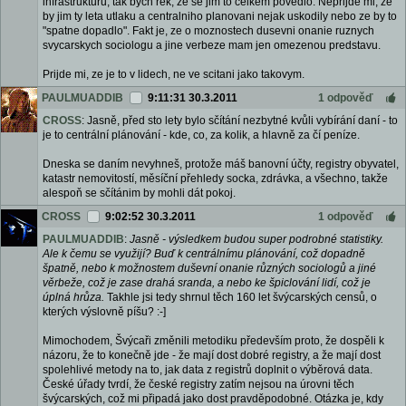
infrastrukturu, tak bych rek, ze se jim to celkem povedlo. Neprijde mi, ze
by jim ty leta utlaku a centralniho planovani nejak uskodily nebo ze by to
"spatne dopadlo". Fakt je, ze o moznostech dusevni onanie ruznych
svycarskych sociologu a jine verbeze mam jen omezenou predstavu.
Prijde mi, ze je to v lidech, ne ve scitani jako takovym.
PAULMUADDIB
9:11:31 30.3.2011
1 odpověď
CROSS
: Jasně, před sto lety bylo sčítání nezbytné kvůli vybírání daní - to
je to centrální plánování - kde, co, za kolik, a hlavně za čí peníze.
Dneska se daním nevyhneš, protože máš banovní účty, registry obyvatel,
katastr nemovitostí, měsíční přehledy socka, zdrávka, a všechno, takže
alespoň se sčítánim by mohli dát pokoj.
CROSS
9:02:52 30.3.2011
1 odpověď
PAULMUADDIB
:
Jasně - výsledkem budou super podrobné statistiky.
Ale k čemu se využijí? Buď k centrálnímu plánování, což dopadně
špatně, nebo k možnostem duševní onanie různých sociologů a jiné
věrbeže, což je zase drahá sranda, a nebo ke špiclování lidí, což je
úplná hrůza.
Takhle jsi tedy shrnul těch 160 let švýcarských censů, o
kterých výslovně píšu? :-]
Mimochodem, Švýcaři změnili metodiku především proto, že dospěli k
názoru, že to konečně jde - že mají dost dobré registry, a že mají dost
spolehlivé metody na to, jak data z registrů doplnit o výběrová data.
České úřady tvrdí, že české registry zatím nejsou na úrovni těch
švýcarských, což mi připadá jako dost pravděpodobné. Otázka je, kdy