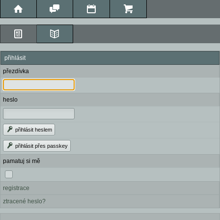
přihlásit
přezdívka
heslo
přihlásit heslem
přihlásit přes passkey
pamatuj si mě
registrace
ztracené heslo?