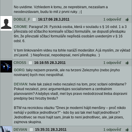
No uvidime. Vzhledem k tomu, ze neprebiram, nezasilam a
neodevzdavam, budu to mit z prvni ruky. ;-]
DOBLE_F
16:17:06 28.3.2011
1 odpověď
CROME
: Paragraf 26: Fyzická osoba, která v souladu s § 16 odst. 1 a 3
převzala od sčítacího komisaře sčítací formuláře, se dopustí přestupku
tím, že převzaté sčítací formuláře nepředá osobám uvedeným v § 16
odst. 6.
V tom linkovaném videu na tohle naráží moderátor. A já myslím, ze výklad
zní jasně. :) Nepřevzal, nepodepsal, není přestupku. :)
CROSS
16:16:55 28.3.2011
1 odpověď
GORG
: taky nejsem pravnik, ale na tvrzeni Zeleznyho (nebo jinyho
novinare) bych moc nespolihal.
DEVIAN
: hele tak zalezi nebo nezalezi na tom, proc scitani odmitame?
Pokud nezalezi, proc argumentujes socialismem a centralnim
planovanim? A kdybys vladl, mel bys pravo nedodrzovat treba dopravni
predpisy bez hrozby trestu?
BTW na recnickou otazku "Dnes je moderní hájit menšiny – proč nikdo
nehájí v politice jednotlivce?" - kdo by asi tak mel hajit jednotlivce?
Jednotlivec se musi hajit sam, jinak to neni jednotlivec, ale, jak pises,
zajmova skupina.
DEVIAN
15:35:31 28.3.2011
1 odpověď