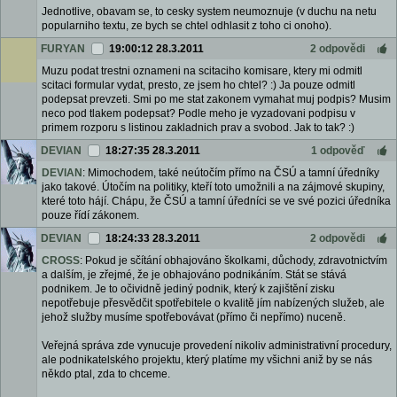
Jednotlive, obavam se, to cesky system neumoznuje (v duchu na netu
popularniho textu, ze bych se chtel odhlasit z toho ci onoho).
FURYAN
19:00:12 28.3.2011
2 odpovědi
Muzu podat trestni oznameni na scitaciho komisare, ktery mi odmitl
scitaci formular vydat, presto, ze jsem ho chtel? :) Ja pouze odmitl
podepsat prevzeti. Smi po me stat zakonem vymahat muj podpis? Musim
neco pod tlakem podepsat? Podle meho je vyzadovani podpisu v
primem rozporu s listinou zakladnich prav a svobod. Jak to tak? :)
DEVIAN
18:27:35 28.3.2011
1 odpověď
DEVIAN
: Mimochodem, také neútočím přímo na ČSÚ a tamní úředníky
jako takové. Útočím na politiky, kteří toto umožnili a na zájmové skupiny,
které toto hájí. Chápu, že ČSÚ a tamní úředníci se ve své pozici úředníka
pouze řídí zákonem.
DEVIAN
18:24:33 28.3.2011
2 odpovědi
CROSS
: Pokud je sčítání obhajováno školkami, důchody, zdravotnictvím
a dalším, je zřejmé, že je obhajováno podnikáním. Stát se stává
podnikem. Je to očividně jediný podnik, který k zajištění zisku
nepotřebuje přesvědčit spotřebitele o kvalitě jím nabízených služeb, ale
jehož služby musíme spotřebovávat (přímo či nepřímo) nuceně.
Veřejná správa zde vynucuje provedení nikoliv administrativní procedury,
ale podnikatelského projektu, který platíme my všichni aniž by se nás
někdo ptal, zda to chceme.