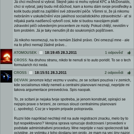
Já chci možnost si vybrat. Stejně jako si mohu vybrat KFC a McDonalds,
chci si vybrat, jaký budu mít důchod, kam a komu dám svoje prostředky a
kolik budu platit na zajištění své zdravotní péče. Všimni si, že já nikomu
nebráním v uskutečnění vize jakéhosi socialistického zdravotnictví - ať si
nějaká parta nadšenců vytvoří cosi, kde si budou navzájem platit
zdravotní péči odvedeným procentem ze mzdy. Pokud chtějí, nevidím v
tom problém. Já je taky nenutím jít do soukromých pojišťoven.
Já nikoho neomezuji, na to nemám žádné právo. Oni omezují mne - ale
na to přeci nemají žádné právo...
ATOMOUSEK
18:19:45 28.3.2011
1 odpověď
CROSS
: Na druhou stranu, nikdo te nenuti si to auto poridit. To se o tech
formularich rici neda.
CROSS
18:15:51 28.3.2011
2 odpovědi
DEVIAN
: jenomze kdyz vezmu v uvahu, ze se scitani pouziva i v zemich,
kde socialismus nikdy nemeli a centralni planovani neznaji, neprijde mi
takova argumentace presvedciva. Spis naopak.
To, ze scitani je nejaka tvoje spotreba, je jenom konstrukt, opirajici se
nejspis prave o tvrzeni, ze census slouzi centralnimu planovani
(...spotreby). Coz je v lepsim pripade polopravda.
Ruzni lide napriklad nechteji mit na aute registracni znacku, melo by to
byt respektovano? Verejna sprava vynucuje dodrzovani / provedeni v
podstate administrativni procedury. Mne neprijde v nasi spolecnosti tak
ocividne, ze vyjimku z toho dostanu jen proto, ze mam na vec jiny nazor.