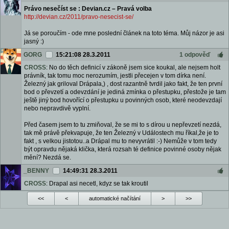
Právo nesečíst se : Devian.cz – Pravá volba
http://devian.cz/2011/pravo-nesecist-se/
Já se poroučím - ode mne poslední článek na toto téma. Můj názor je asi
jasný :)
GORG
15:21:08 28.3.2011
1 odpověď
CROSS
: No do těch definicí v zákoně jsem sice koukal, ale nejsem holt
právník, tak tomu moc nerozumím, jestli přecejen v tom dírka není.
Železný jak griloval Drápala,) , dost razantně tvrdil jako fakt, že ten první
bod o převzetí a odevzdání je jediná zmínka o přestupku, přestože je tam
ještě jiný bod hovořící o přestupku u povinných osob, které neodevzdají
nebo nepravdivě vyplní.
Před časem jsem to tu zmiňoval, že se mi to s dírou u nepřevzetí nezdá,
tak mě právě překvapuje, že ten Železný v Událostech mu říkal,že je to
fakt , s velkou jistotou..a Drápal mu to nevyvrátil :-) Nemůže v tom tedy
být opravdu nějaká klička, která rozsah té definice povinné osoby nějak
mění? Nezdá se.
_BENNY
14:49:31 28.3.2011
CROSS
: Drapal asi necetl, kdyz se tak kroutil
<<
<
automatické načítání
>
>>