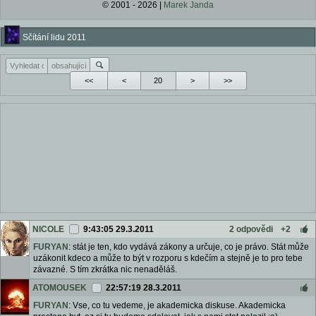
© 2001 - 2026 |
Marek Janda
Sčítání lidu 2011
<<
<
>
>>
NICOLE
9:43:05 29.3.2011
2 odpovědi
+2
FURYAN
: stát je ten, kdo vydává zákony a určuje, co je právo. Stát může
uzákonit kdeco a může to být v rozporu s kdečím a stejně je to pro tebe
závazné. S tím zkrátka nic nenaděláš.
ATOMOUSEK
22:57:19 28.3.2011
FURYAN
: Vse, co tu vedeme, je akademicka diskuse. Akademicka