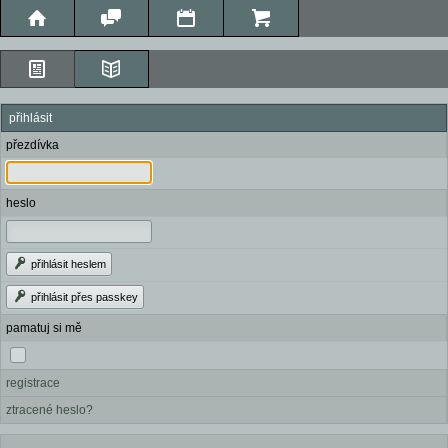
přihlásit
přezdívka
heslo
přihlásit heslem
přihlásit přes passkey
pamatuj si mě
registrace
ztracené heslo?