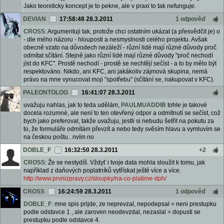
Jako teoreticky koncept je to pekne, ale v praxi to tak nefunguje.
DEVIAN
17:58:48 28.3.2011
1 odpověď
CROSS
: Argumentuji tak, protože chci ostatním ukázat (a přesvědčit je) o
- dle mého názoru - hlouposti a nesmyslnosti celého projektu. Avšak
obecně vzato na důvodech nezáleží - různí lidé mají různé důvody proč
odmítat sčítání. Stejně jako různí lidé mají různé důvody "proč nechodí
jíst do KFC". Prostě nechodí - prostě se nechtějí sečíst - a to by mělo být
respektováno. Nikdo, ani KFC, ani jakákoliv zájmová skupina, nemá
právo na mne vynucovat moji "spotřebu" (sčítání se, nakupovat v KFC).
PALEONTOLOG
16:41:07 28.3.2011
uvažuju nahlas, jak to teda udělám,
PAULMUADDIB
tohle je takové
docela rozumné, ale není to ten otevřený odpor a odmítnutí se sečíst, což
bych jako preferoval, takže uvažuju, jestli si nebudu šetřit na pokutu za
to, že formuláře odmítám převzít a nebo tedy svěsím hlavu a vymluvím se
na českou poštu.. nvím no
DOBLE_F
16:32:50 28.3.2011
+2
CROSS
: Že se nestydíš. Vždyť i tvoje data mohla sloužit k tomu, jak
například z daňových poplatníků vytřískat ještě více a více.
http://www.prvnizpravy.cz/sloupky/na-co-platime-dph/
CROSS
16:24:59 28.3.2011
1 odpověď
DOBLE_F
: mne spis prijde, ze neprevzal, nepodepsal = neni prestupku
podle odstavce 1 , ale zaroven neodevzdal, nezaslal = dopusti se
prestupku podle odstavce 4.