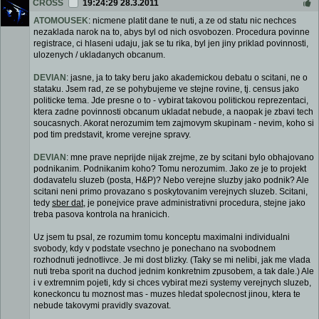
CROSS
19:24:29 28.3.2011
ATOMOUSEK
: nicmene platit dane te nuti, a ze od statu nic nechces
nezaklada narok na to, abys byl od nich osvobozen. Procedura povinne
registrace, ci hlaseni udaju, jak se tu rika, byl jen jiny priklad povinnosti,
ulozenych / ukladanych obcanum.
DEVIAN
: jasne, ja to taky beru jako akademickou debatu o scitani, ne o
stataku. Jsem rad, ze se pohybujeme ve stejne rovine, tj. census jako
politicke tema. Jde presne o to - vybirat takovou politickou reprezentaci,
ktera zadne povinnosti obcanum ukladat nebude, a naopak je zbavi tech
soucasnych. Akorat nerozumim tem zajmovym skupinam - nevim, koho si
pod tim predstavit, krome verejne spravy.
DEVIAN
: mne prave neprijde nijak zrejme, ze by scitani bylo obhajovano
podnikanim. Podnikanim koho? Tomu nerozumim. Jako ze je to projekt
dodavatelu sluzeb (posta, H&P)? Nebo verejne sluzby jako podnik? Ale
scitani neni primo provazano s poskytovanim verejnych sluzeb. Scitani,
tedy
sber dat
, je ponejvice prave administrativni procedura, stejne jako
treba pasova kontrola na hranicich.
Uz jsem tu psal, ze rozumim tomu konceptu maximalni individualni
svobody, kdy v podstate vsechno je ponechano na svobodnem
rozhodnuti jednotlivce. Je mi dost blizky. (Taky se mi nelibi, jak me vlada
nuti treba sporit na duchod jednim konkretnim zpusobem, a tak dale.) Ale
i v extremnim pojeti, kdy si chces vybirat mezi systemy verejnych sluzeb,
koneckoncu tu moznost mas - muzes hledat spolecnost jinou, ktera te
nebude takovymi pravidly svazovat.