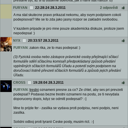
prestane byt, az si tu budeme sdelovat, jak s nami stat nalozil :o)
FURYAN
22:28:24 28.3.2011
2 odpovědi
A ma stat skutecne pravo prikazat nekomu, aby svym podpisem cokoli
podepisoval? Me se to zda jako jasny rozpor se zakladni svobodou.
V kazdem pripade je pro mne pouze akademicka diskuze, protoze jsem
nepodepsal :)
NYX
20:33:57 28.3.2011
FURYAN
: zakon rika, ze to mas podepsat :)
(3) Fyzická osoba nebo zástupce právnické osoby přejímající sčítací
formuláře sdělí sčítacímu komisaři předpokládaný způsob předání
vyplněných sčítacích formulářů Úřadu a potvrdí svým podpisem na
doručovací listině převzetí sčítacích formulářů a způsob jejich předání
Úřadu.
CROSS
19:28:04 28.3.2011
FURYAN
:
trestni
oznameni presne za co? Ze chtel, aby ses pri prevzeti
podepsal? Podavas bezne trestni oznameni na postu, ze ti nevydala
doporuceny dopis, kdyz se odmitl podepsat? :-]
Mne to prijde fer - zasilka se vydava proti podpisu, neni podpis, neni
zasilka.
Solidni odboj proti tyranii Ceske posty, musim rict. :-]