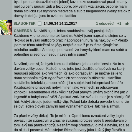
byla i pro nas dosazitelnejsi jeleni) kuzi muze usnadnovat praxi. znamy
mel pujceny jaguari zub a tez dobre, pry velmi vitalizacni. osobne mam
doma stolicku z jeskynniho medveda a zub z megalodona (velky zralok z
davnych dob) a jsou to uzitecne laditka..
SLAUGHTER
14:06:34 14.11.2017
1 odpověď
+1
CANEBRA
: No vidíš a ja s tebou souhlasím a tvůj postoj chápu.
Každému v jeho osobní praxi fandím. Vždyť jsem napsal to stejné co ty:
"Pokud je ti však outfit pro praxi nápomocen, hurá na nákupy :-)." Přesto
jsem se téma oblečení se jógy netýká a tudíž je to téma týkající se
módního auditka. Anebo je podstatné, že trenýrky které mám na sobě a
pohodlně si sednou nesou název intimissimi?
Nevšiml jsem si, že bych komukoli diktoval jeho osobní cestu. Na to si
dávám veliký pozor. Každému co jeho jest. Jestliže příspěvek na který
reaguješ působí jako výsměch, či jako odrazování, je možné že je to
dáno selháním mých vyjadřovacích schopností v důsledku slabšího
sociálního intelektu, anebo může jít o subjektivní interpretaci čtenáře.
Každopádně příspěvek nebyl míněn jako výsměch, ni odrazování
kohokoli. Nebudeme-li však věci nazývat pravými jmény skončíme jak v
legendě o babylonské věži. A pokud zmizí se světa humor, je s námi ještě
hůř. Vždyť život je jeden velký vtip. Pokud tato debata povede k tomu, že
se byť jeden člověk zamyslí nad významem praxe, tak měla smysl.
Za přání vivéky děkuji. To je milé :-). Oproti tomu označení velký jogín
považuji ze sugestivní a značně svazující protože vede k představám o
tom jaký má praktikant být. Neznám tvoji představu o mě a nevím, zda se
do ní chci pasovat. Mám stejné tělesné otvory jako každý jiný člověk a