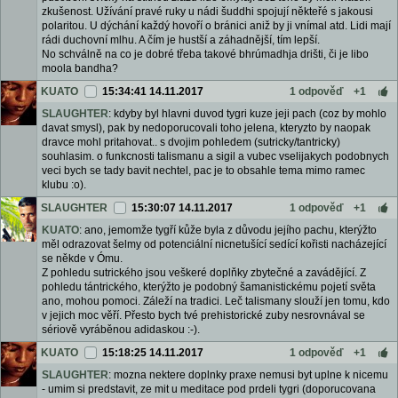
zkušenost. Užívání pravé ruky u nádi šuddhi spojují někteřé s jakousi
polaritou. U dýchání každý hovoří o bránici aniž by ji vnímal atd. Lidi mají
rádi duchovní mlhu. A čím je hustší a záhadnější, tím lepší.
No schválně na co je dobré třeba takové bhrúmadhja drišti, či je libo
moola bandha?
KUATO
15:34:41 14.11.2017
1 odpověď
+1
SLAUGHTER
: kdyby byl hlavni duvod tygri kuze jeji pach (coz by mohlo
davat smysl), pak by nedoporucovali toho jelena, kteryzto by naopak
dravce mohl pritahovat.. s dvojim pohledem (sutricky/tantricky)
souhlasim. o funkcnosti talismanu a sigil a vubec vselijakych podobnych
veci bych se tady bavit nechtel, pac je to obsahle tema mimo ramec
klubu :o).
SLAUGHTER
15:30:07 14.11.2017
1 odpověď
+1
KUATO
: ano, jemomže tygří kůže byla z důvodu jejího pachu, kterýžto
měl odrazovat šelmy od potenciální nicnetušící sedící kořisti nacházející
se někde v Ómu.
Z pohledu sutrického jsou veškeré doplňky zbytečné a zavádějící. Z
pohledu tántrického, kterýžto je podobný šamanistickému pojetí světa
ano, mohou pomoci. Záleží na tradici. Leč talismany slouží jen tomu, kdo
v jejich moc věří. Přesto bych tvé prehistorické zuby nesrovnával se
sériově vyráběnou adidaskou :-).
KUATO
15:18:25 14.11.2017
1 odpověď
+1
SLAUGHTER
: mozna nektere doplnky praxe nemusi byt uplne k nicemu
- umim si predstavit, ze mit u meditace pod prdeli tygri (doporucovana