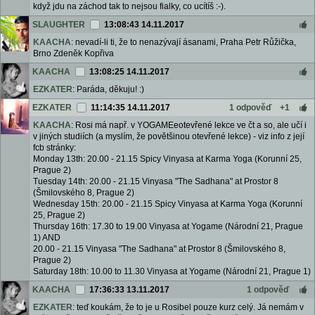
když jdu na záchod tak to nejsou fialky, co ucítíš :-).
SLAUGHTER
13:08:43 14.11.2017
KAACHA
: nevadí-li ti, že to nenazývají ásanami, Praha Petr Růžička,
Brno Zdeněk Kopřiva
KAACHA
13:08:25 14.11.2017
EZKATER
: Paráda, děkuju! :)
EZKATER
11:14:35 14.11.2017
1 odpověď
+1
KAACHA
: Rosi má např. v YOGAMEeotevřené lekce ve čt a so, ale učí i
v jiných studiích (a myslím, že povětšinou otevřené lekce) - viz info z její
fcb stránky:
Monday 13th: 20.00 - 21.15 Spicy Vinyasa at Karma Yoga (Korunní 25,
Prague 2)
Tuesday 14th: 20.00 - 21.15 Vinyasa "The Sadhana" at Prostor 8
(Šmilovského 8, Prague 2)
Wednesday 15th: 20.00 - 21.15 Spicy Vinyasa at Karma Yoga (Korunní
25, Prague 2)
Thursday 16th: 17.30 to 19.00 Vinyasa at Yogame (Národní 21, Prague
1) AND
20.00 - 21.15 Vinyasa "The Sadhana" at Prostor 8 (Šmilovského 8,
Prague 2)
Saturday 18th: 10.00 to 11.30 Vinyasa at Yogame (Národní 21, Prague 1)
KAACHA
17:36:33 13.11.2017
1 odpověď
EZKATER
: teď koukám, že to je u Rosibel pouze kurz celý. Já nemám v