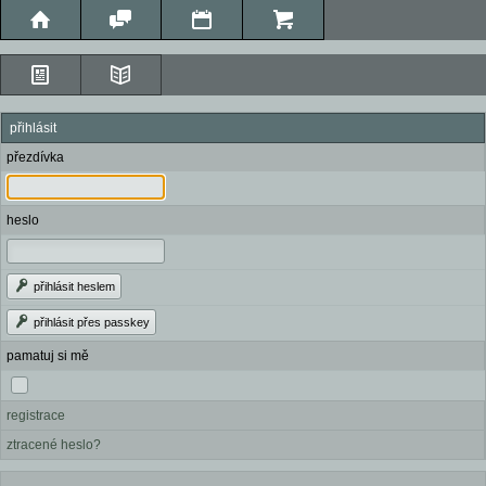
přihlásit
přezdívka
heslo
přihlásit heslem
přihlásit přes passkey
pamatuj si mě
registrace
ztracené heslo?