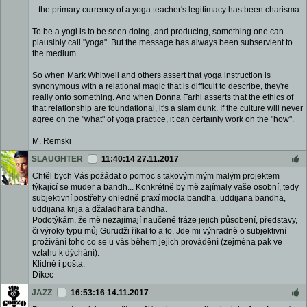
...the primary currency of a yoga teacher's legitimacy has been charisma.
To be a yogi is to be seen doing, and producing, something one can
plausibly call "yoga". But the message has always been subservient to
the medium.
So when Mark Whitwell and others assert that yoga instruction is
synonymous with a relational magic that is difficult to describe, they're
really onto something. And when Donna Farhi asserts that the ethics of
that relationship are foundational, it's a slam dunk. If the culture will never
agree on the "what" of yoga practice, it can certainly work on the "how".
M. Remski
SLAUGHTER
11:40:14 27.11.2017
Chtěl bych Vás požádat o pomoc s takovým mým malým projektem
týkající se muder a bandh... Konkrétně by mě zajímaly vaše osobní, tedy
subjektivní postřehy ohledně praxí moola bandha, uddijana bandha,
uddijana krija a džaladhara bandha.
Podotýkám, že mě nezajímají naučené fráze jejich působení, představy,
či výroky typu můj Gurudži říkal to a to. Jde mi výhradně o subjektivní
prožívání toho co se u vás během jejich provádění (zejména pak ve
vztahu k dýchání).
Klidně i pošta.
Díkec
JAZZ
16:53:16 14.11.2017