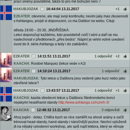
práci směny pravidělně, takže to pro mě bohužel není :/
HAKUBJOZAK
16:44:04 13.11.2017
+1
EZKATER
: otevrene, ale maji svoji kontinuitu; nevim jaky mas zkusenosti
s Ashtangou, projdi si doporuceni, co ma Dalibor na webu. Cituji:
středa 19:00 – 20:30, JINDŘIŠSKÁ:
Lekci doporučuji každému, kdo pravidelně cvičí I.sérii a daří se mu
nadechovat v předklonech „přes bedra“. Náplní je velmi volné uvedení
úvod do II. série Ashtangy a tedy i do zaklánění.
EZKATER
14:11:51 13.11.2017
1 odpověď
+2
KAACHA
: Rosibel Marquez (lekce vede v AJ)
EZKATER
14:10:24 13.11.2017
1 odpověď
HAKUBJOZAK
: Tyto lekce u Dalibora jsou vedené jako kurz nebo jako
otevřené lekce?
HAKUBJOZAK
13:43:57 13.11.2017
1 odpověď
+1
KAACHA
: kazda stredecni lekce u Dalibora Stedronskeho konci
nejakymi head/hand-standy
http://www.ashtanga.cz/rozvrh-3/
KAACHA
12:48:32 13.11.2017
3 odpovědi
Ahoj jogíni - dotaz. Chtěla bych se více zaměřit na silové asány a začít
trénovat head-standy, hand-standy i náročnější pozice. Nechci vyloženě
jít na nějaký celodenní workshop, ale spíš najít lektora, který se věnuje