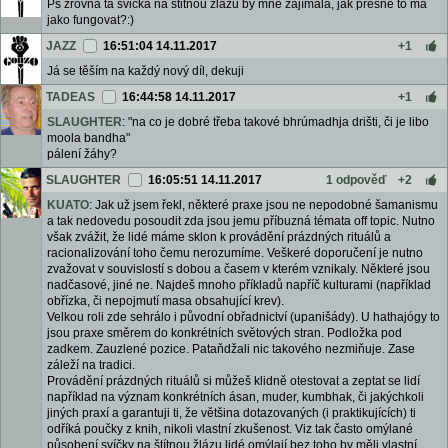
Ps zrovna ta svicka na stitnou žlázu by mne zajímala, jak přesně to má
jako fungovat?:)
JAZZ
16:51:04 14.11.2017
+1
Já se těším na každý nový díl, dekuji
TADEAS
16:44:58 14.11.2017
+1
SLAUGHTER
: "na co je dobré třeba takové bhrúmadhja drišti, či je libo
moola bandha"
pálení žáhy?
SLAUGHTER
16:05:51 14.11.2017
1 odpověď
+2
KUATO
: Jak už jsem řekl, některé praxe jsou ne nepodobné šamanismu
a tak nedovedu posoudit zda jsou jemu příbuzná témata off topic. Nutno
však zvážit, že lidé máme sklon k provádění prázdných rituálů a
racionalizování toho čemu nerozumíme. Veškeré doporučení je nutno
zvažovat v souvislostí s dobou a časem v kterém vznikaly. Některé jsou
nadčasové, jiné ne. Najdeš mnoho příkladů napříč kulturami (například
obřízka, či nepojmutí masa obsahující krev).
Velkou roli zde sehrálo i původní obřadnictví (upanišády). U hathajógy to
jsou praxe směrem do konkrétních světových stran. Podložka pod
zadkem. Zauzlené pozice. Pataňdžali nic takového nezmiňuje. Zase
záleží na tradici.
Provádění prázdných rituálů si můžeš klidně otestovat a zeptat se lidí
například na význam konkrétních ásan, muder, kumbhak, či jakýchkoli
jiných praxí a garantuji ti, že většina dotazovaných (i praktikujících) ti
odříká poučky z knih, nikoli vlastní zkušenost. Viz tak často omýlané
působení svíčky na štítnou žlázu lidé omýlají bez toho by měli vlastní