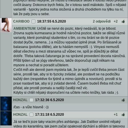
jógových textů neplyne, že musíš u meditace sedět v lotosu nebo předtím
cvičit ásany. Dokonce bych řekla, že v lotosu sedí málokdo. Spíš v nějaké
variantě - typicky jedna noha složená a druhá chodidlem na lýtku na ní,
tak že paty jsou u sebe.
CARIBOO
18:37:55 6.5.2020
2 odpovědi
+2
AMBIENTIUM
: Určitě se nervi do pozic, který nedáváš, to je blbost.
Zrovna supta kurmasana je hodně náročná pozice, takže se dělají různé
varianty, které pomáhají studentovi s tím, co mu brání se do té pozice
dostat (kyčle, ramena...) a můžou vypadat úplně jinak. Po širšásaně je
balasana (poloha dítěte), ale tu hádám nemyslíš :-). Vinyasi nemusíš
dělat všechny a mezi stranama už vůbec ne, spíš je důležitý je dělat
dobře. Třeba taková čaturanga je na správné provedení docela náročná.
Příští týden už se jógy otevřenou, takže doporučuji zajít někam na
mysore a nechat si poradit učitelem.
Cvičit míň ale denně jsem myslela tak, že je lepší cvičit třeba jenom část
série, prostě tak, aby si to fyzicky zvládal, ale postavit se na podložku
každý den (respektive 6x týdně a mimo úplněk a novoluní). prostě si tu
praxi nastavit tak, aby si ji zvládal denně. Časem budeš třeba mít chuť
přidat, ale prostě pomalu a raději častěji než víc.
Kdyby si chtěl nějaký doporučení na učitele nebo knížky, tak ráda ;-).
HONZAL
17:32:36 6.5.2020
/čas - a vůle hlavně :-))
HONZAL
17:31:18 6.5.2020
+1
Já se teď k joze taky vracim přes ashtangu. Jak Dalibor uvolnil nějaký
videa do karantény, tak jsem začal opakovat dýchání a dělám si takovou