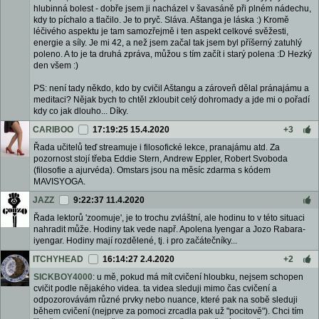
hlubinná bolest - dobře jsem ji nacházel v šavasáně při plném nádechu,
kdy to píchalo a tlačilo. Je to pryč. Sláva. Aštanga je láska :) Kromě
léčivého aspektu je tam samozřejmě i ten aspekt celkové svěžesti,
energie a síly. Je mi 42, a než jsem začal tak jsem byl příšerný zatuhlý
poleno. A to je ta druhá zpráva, můžou s tím začít i starý polena :D Hezký
den všem :)
PS: není tady někdo, kdo by cvičil Aštangu a zároveň dělal pránajámu a
meditaci? Nějak bych to chtěl zkloubit celý dohromady a jde mi o pořadí
kdy co jak dlouho... Díky.
CARIBOO
17:19:25 15.4.2020
+3
Řada učitelů teď streamuje i filosofické lekce, pranajámu atd. Za
pozornost stojí třeba Eddie Stern, Andrew Eppler, Robert Svoboda
(filosofie a ajurvéda). Omstars jsou na měsíc zdarma s kódem
MAVISYOGA.
JAZZ
9:22:37 11.4.2020
Řada lektorů 'zoomuje', je to trochu zvláštní, ale hodinu to v této situaci
nahradit může. Hodiny tak vede např. Apolena Iyengar a Jozo Rabara-
iyengar. Hodiny mají rozdělené, tj. i pro začátečníky...
ITCHYHEAD
16:14:27 2.4.2020
+2
SICKBOY4000
: u mě, pokud má mít cvičení hloubku, nejsem schopen
cvičit podle nějakého videa. ta videa sleduji mimo čas cvičení a
odpozorovávám různé prvky nebo nuance, které pak na sobě sleduji
během cvičení (nejprve za pomoci zrcadla pak už "pocitově"). Chci tím