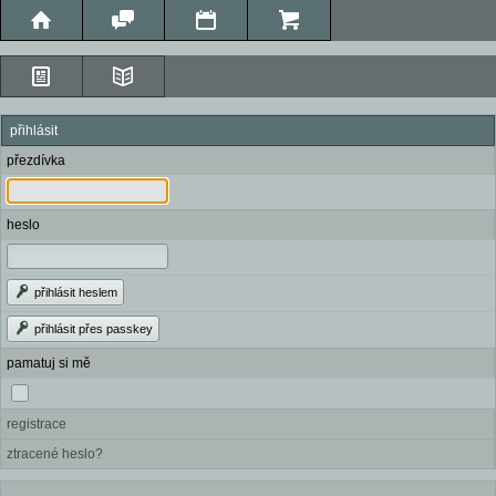
přihlásit
přezdívka
heslo
přihlásit heslem
přihlásit přes passkey
pamatuj si mě
registrace
ztracené heslo?