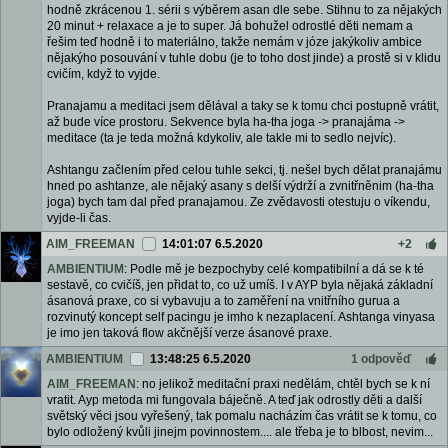
hodně zkrácenou 1. sérii s výběrem asan dle sebe. Stihnu to za nějakých
20 minut + relaxace a je to super. Já bohužel odrostlé děti nemam a
řešim teď hodně i to materiálno, takže nemám v józe jakýkoliv ambice
nějakýho posouvání v tuhle dobu (je to toho dost jinde) a prostě si v klidu
cvičím, když to vyjde.
Pranajamu a meditaci jsem dělával a taky se k tomu chci postupně vrátit,
až bude více prostoru. Sekvence byla ha-tha joga -> pranajáma ->
meditace (ta je teda možná kdykoliv, ale takle mi to sedlo nejvíc).
Ashtangu začlením před celou tuhle sekci, tj. nešel bych dělat pranajámu
hned po ashtanze, ale nějaký asany s delší výdrží a zvnitřněnim (ha-tha
joga) bych tam dal před pranajamou. Ze zvědavosti otestuju o víkendu,
vyjde-li čas.
AIM_FREEMAN
14:01:07 6.5.2020
+2
AMBIENTIUM
: Podle mě je bezpochyby celé kompatibilní a dá se k té
sestavě, co cvičíš, jen přidat to, co už umíš. I v AYP byla nějaká základní
ásanová praxe, co si vybavuju a to zaměření na vnitřního gurua a
rozvinutý koncept self pacingu je imho k nezaplacení. Ashtanga vinyasa
je imo jen taková flow akčnější verze ásanové praxe.
AMBIENTIUM
13:48:25 6.5.2020
1 odpověď
AIM_FREEMAN
: no jelikož meditační praxi nedělám, chtěl bych se k ní
vratit. Ayp metoda mi fungovala báječně. A teď jak odrostly děti a další
světský věci jsou vyřešený, tak pomalu nacházím čas vrátit se k tomu, co
bylo odložený kvůli jinejm povinnostem.... ale třeba je to blbost, nevim...