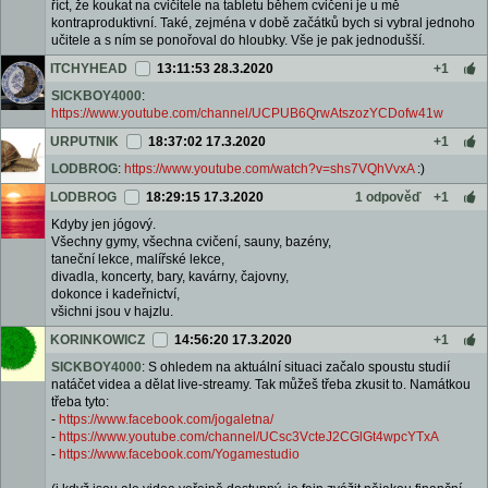
říct, že koukat na cvičitele na tabletu během cvičení je u mě
kontraproduktivní. Také, zejména v době začátků bych si vybral jednoho
učitele a s ním se ponořoval do hloubky. Vše je pak jednodušší.
ITCHYHEAD
13:11:53 28.3.2020
+1
SICKBOY4000
:
https://www.youtube.com/channel/UCPUB6QrwAtszozYCDofw41w
URPUTNIK
18:37:02 17.3.2020
+1
LODBROG
:
https://www.youtube.com/watch?v=shs7VQhVvxA
:)
LODBROG
18:29:15 17.3.2020
1 odpověď
+1
Kdyby jen jógový.
Všechny gymy, všechna cvičení, sauny, bazény,
taneční lekce, malířské lekce,
divadla, koncerty, bary, kavárny, čajovny,
dokonce i kadeřnictví,
všichni jsou v hajzlu.
KORINKOWICZ
14:56:20 17.3.2020
+1
SICKBOY4000
: S ohledem na aktuální situaci začalo spoustu studií
natáčet videa a dělat live-streamy. Tak můžeš třeba zkusit to. Namátkou
třeba tyto:
-
https://www.facebook.com/jogaletna/
-
https://www.youtube.com/channel/UCsc3VcteJ2CGlGt4wpcYTxA
-
https://www.facebook.com/Yogamestudio