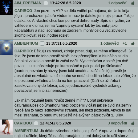
AIM_FREEMAN
13:42:28 6.5.2020
1 odpověď
CARIBOO
: Jen pozn. - v AYP se dělá vnitřní pránajáma, de facto krija
jóga .. procházení páteře vědomím, coz je daleko jemnejsi prace. Tak je
otázka, co A. vlastně chce komponovat dohromady. Spíš si myslím, že
vzhledem k tomu, že má "zapnutý systém" tak by techniky jako
kapalabhati a nadi sodhana se zadrzemi mohly celou vec zbytecne
zkomplikovat, resp. hodne rozjet.
AMBIENTIUM
13:37:31 6.5.2020
1 odpověď
+1
CARIBOO
: Děkuju za reakci, zdroje prostuduji, zejména aštangové. Je
fakt, že jsem do toho prostě skočil bez přemejšlení a hlubšího studia
čehokoliv okolo a prostě to začal cvičit. Vynechávám vlastně jen dvě
pozice - tu co následuje po kurmasáně a pak pozici po šíršasáně
(pardon, neznám ty názvy, jsem fakt amatér a začátečník), prostě je
absolutně nezvládám a už dlouho se nedá chodit na lekce...ale věřím, že
to postupně zvládnu a budu na tom pracovat. (Daří se už třeba i
zasukovat nohy do lotosu, což je jednoznačně výsledek aštangy;
považoval jsem to za nemožné).
Jak mám rozumět tomu "cvičit denně míň"? Ubrat sekvence
čaturanga/pes dolů/nahoru mezi pozicemi v části jak se cvičí na zemi?
Nedělám to mezi jednotlivými stranmi, jen mezi pozicemi. Abych to dal
mezi stranami, to budu muset ještě nějaký ten pátek cvičit :D Díky.
CARIBOO
12:41:42 6.5.2020
3 odpovědi
AMBIENTIUM
: Já dělám všechno z toho, co píšeš. A opravdu doporučuji
najít si učitele, který Tě naučí pranajámu, není dobrý se to učit sám z