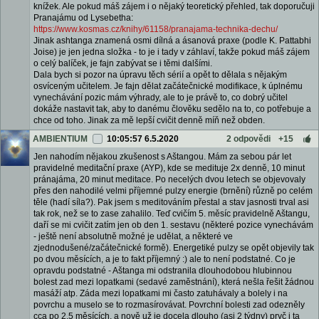
knížek. Ale pokud máš zájem i o nějaký teoretický přehled, tak doporučuji
Pranajámu od Lysebetha:
https://www.kosmas.cz/knihy/61158/pranajama-technika-dechu/
Jinak ashtanga znamená osmi dílná a ásanová praxe (podle K. Pattabhi
Joise) je jen jedna složka - to je i tady v záhlaví, takže pokud máš zájem
o celý balíček, je fajn zabývat se i těmi dalšími.
Dala bych si pozor na úpravu těch sérií a opět to dělala s nějakým
osvíceným učitelem. Je fajn dělat začátečnické modifikace, k úplnému
vynechávání pozic mám výhrady, ale to je právě to, co dobrý učitel
dokáže nastavit tak, aby to danému člověku sedělo na to, co potřebuje a
chce od toho. Jinak za mě lepší cvičit denně míň než obden.
AMBIENTIUM
10:05:57 6.5.2020
2 odpovědi
+15
Jen nahodím nějakou zkušenost s Aštangou. Mám za sebou pár let
pravidelné meditační praxe (AYP), kde se medituje 2x denně, 10 minut
pránajáma, 20 minut meditace. Po necelých dvou letech se objevovaly
přes den nahodilé velmi příjemné pulzy energie (brnění) různě po celém
těle (hadí síla?). Pak jsem s meditováním přestal a stav jasnosti trval asi
tak rok, než se to zase zahalilo. Teď cvičím 5. měsíc pravidelně Aštangu,
daří se mi cvičit zatím jen ob den 1. sestavu (některé pozice vynechávám
- ještě není absolutně možné je udělat, a některé ve
zjednodušené/začátečnické formě). Energetiké pulzy se opět objevily tak
po dvou měsících, a je to fakt příjemný :) ale to není podstatné. Co je
opravdu podstatné - Aštanga mi odstranila dlouhodobou hlubinnou
bolest zad mezi lopatkami (sedavé zaměstnání), která nešla řešit žádnou
masáží atp. Záda mezi lopatkami mi často zatuhávaly a bolely i na
povrchu a muselo se to rozmasírovávat. Povrchní bolesti zad odezněly
cca po 2,5 měsících, a nově už je docela dlouho (asi 2 týdny) pryč i ta