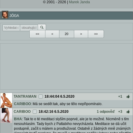
© 2001 - 2026 |
Marek Janda
JÓGA
<<
<
>
>>
TANTRAMAN
18:44:04 6.5.2020
+1
CARIBOO
: Má se sedět tak, aby se tělo nepřipomínalo.
CARIBOO
18:42:16 6.5.2020
1 odpověď
+3
BHA
: Tak to o té meditaci slyším poprvé, ale je to možné. Nicméně s tím
nesouhlasím. Tady bych z Pattabiho nevycházela. Meditace se dá učit
postupně, začít s málem a prodlužovat. Ostatně z žádných mně známých