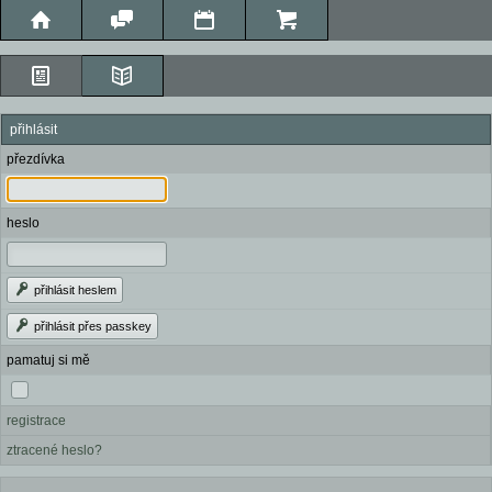
přihlásit
přezdívka
heslo
přihlásit heslem
přihlásit přes passkey
pamatuj si mě
registrace
ztracené heslo?