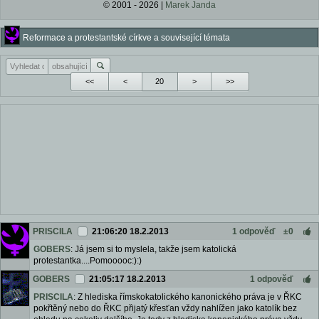
© 2001 - 2026 |
Marek Janda
Reformace a protestantské církve a související témata
<<
<
>
>>
PRISCILA
21:06:20 18.2.2013
1 odpověď
±0
GOBERS
: Já jsem si to myslela, takže jsem katolická
protestantka....Pomooooc:):)
GOBERS
21:05:17 18.2.2013
1 odpověď
PRISCILA
: Z hlediska římskokatolického kanonického práva je v ŘKC
pokřtěný nebo do ŘKC přijatý křesťan vždy nahlížen jako katolík bez