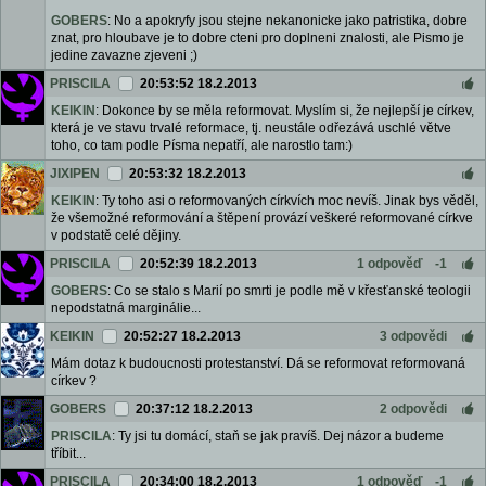
GOBERS
: No a apokryfy jsou stejne nekanonicke jako patristika, dobre
znat, pro hloubave je to dobre cteni pro doplneni znalosti, ale Pismo je
jedine zavazne zjeveni ;)
PRISCILA
20:53:52 18.2.2013
KEIKIN
: Dokonce by se měla reformovat. Myslím si, že nejlepší je církev,
která je ve stavu trvalé reformace, tj. neustále odřezává uschlé větve
toho, co tam podle Písma nepatří, ale narostlo tam:)
JIXIPEN
20:53:32 18.2.2013
KEIKIN
: Ty toho asi o reformovaných církvích moc nevíš. Jinak bys věděl,
že všemožné reformování a štěpení provází veškeré reformované církve
v podstatě celé dějiny.
PRISCILA
20:52:39 18.2.2013
1 odpověď
-1
GOBERS
: Co se stalo s Marií po smrti je podle mě v křesťanské teologii
nepodstatná marginálie...
KEIKIN
20:52:27 18.2.2013
3 odpovědi
Mám dotaz k budoucnosti protestanství. Dá se reformovat reformovaná
církev ?
GOBERS
20:37:12 18.2.2013
2 odpovědi
PRISCILA
: Ty jsi tu domácí, staň se jak pravíš. Dej názor a budeme
tříbit...
PRISCILA
20:34:00 18.2.2013
1 odpověď
-1