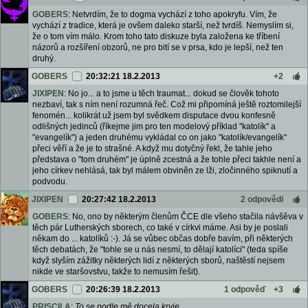
GOBERS
: Netvrdím, že to dogma vychází z toho apokryfu. Vím, že
vychází z tradice, která je ovšem daleko starší, než tvrdíš. Nemyslím si,
že o tom vím málo. Krom toho tato diskuze byla založena ke tříbení
názorů a rozšíření obzorů, ne pro bití se v prsa, kdo je lepší, než ten
druhý.
GOBERS
20:32:21 18.2.2013
+2
JIXIPEN
: No jo... a to jsme u těch traumat... dokud se člověk tohoto
nezbaví, tak s ním není rozumná řeč. Což mi připomíná ještě roztomilejší
fenomén... kolikrát už jsem byl svědkem disputace dvou konfesně
odlišných jedinců (říkejme jim pro ten modelový příklad "katolík" a
"evangelík") a jeden druhému vykládal co on jako "katolík/evangelík"
přeci věří a že je to strašné. A když mu dotyčný řekl, že tahle jeho
představa o "tom druhém" je úplně zcestná a že tohle přeci takhle není a
jeho církev nehlásá, tak byl málem obviněn ze lži, zločinného spiknutí a
podvodu.
JIXIPEN
20:27:42 18.2.2013
2 odpovědi
GOBERS
: No, ono by některým členům ČCE dle všeho stačila návšěva v
těch pár Lutherských sborech, co také v církvi máme. Asi by je poslali
někam do ... katolíků :-). Já se vůbec občas dobře bavím, při některých
těch debatách, že "tohle se u nás nesmí, to dělají katolíci" (teda spíše
když slyším zážitky některých lidí z některých sborů, naštěstí nejsem
nikde ve staršovstvu, takže to nemusím řešit).
GOBERS
20:26:39 18.2.2013
1 odpověď
+3
PRISCILA
:
To se podle mě docela kryje.