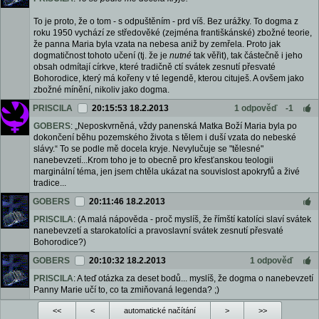
To je proto, že o tom - s odpuštěním - prd víš. Bez urážky. To dogma z
roku 1950 vychází ze středověké (zejména františkánské) zbožné teorie,
že panna Maria byla vzata na nebesa aniž by zemřela. Proto jak
dogmatičnost tohoto učení (tj. že je
nutné
tak věřit), tak částečně i jeho
obsah odmítají církve, které tradičně ctí svátek zesnutí přesvaté
Bohorodice, který má kořeny v té legendě, kterou cituješ. A ovšem jako
zbožné mínění, nikoliv jako dogma.
PRISCILA
20:15:53 18.2.2013
1 odpověď
-1
GOBERS
: „Neposkvrněná, vždy panenská Matka Boží Maria byla po
dokončení běhu pozemského života s tělem i duší vzata do nebeské
slávy.“ To se podle mě docela kryje. Nevylučuje se "tělesné"
nanebevzetí...Krom toho je to obecně pro křesťanskou teologii
marginální téma, jen jsem chtěla ukázat na souvislost apokryfů a živé
tradice...
GOBERS
20:11:46 18.2.2013
PRISCILA
: (A malá nápověda - proč myslíš, že římští katolíci slaví svátek
nanebevzetí a starokatolíci a pravoslavní svátek zesnutí přesvaté
Bohorodice?)
GOBERS
20:10:32 18.2.2013
1 odpověď
PRISCILA
: A teď otázka za deset bodů... myslíš, že dogma o nanebevzetí
Panny Marie učí to, co ta zmiňovaná legenda? ;)
<<
<
automatické načítání
>
>>