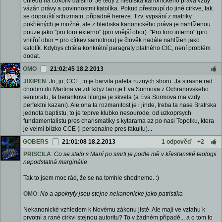
ohledu na cokoliv dalšího. Je tedy z hlediska kanonického práva vždy
vázán právy a povinnostmi katolíka. Pokud přestoupí do jiné církve, tak
se dopouští schizmatu, případně hereze. Tzv. vypsání z matriky
pokřtěných je možné, ale z hlediska kanonického práva je nahlíženou
pouze jako "pro foro externo" (pro vnější obor). "Pro foro interno" (pro
vnitřní obor = pro církev samotnou) je člověk nadále nahlížen jako
katolík. Kdybys chtěla konkrétní paragrafy platného CIC, není problém
dodat.
OMO
21:02:45 18.2.2013
JIXIPEN
: Jo, jo, CCE, to je barvita paleta ruznych sboru. Ja strasne rad
chodim do Martina ve zdi kdyz tam je Eva Sormova z Ochranovskeho
senioratu, ta berankova liturgie je skvela (a Eva Sormova ma vzdy
perfektni kazani). Ale ona ta rozmanitost je i jinde, treba ta nase Bratrska
jednota baptistu, to je teprve klubko nesourode, od uzkoprsych
fundamentalistu pres charismatiky s kytarama az po nasi Topolku, ktera
je velmi blizko CCE (i personalne pres fakultu)...
GOBERS
21:01:08 18.2.2013
1 odpověď
+2
PRISCILA
:
Co se stalo s Marií po smrti je podle mě v křesťanské teologii
nepodstatná marginálie
Tak to jsem moc rád, že se na tomhle shodneme. :)
OMO
:
No a apokryfy jsou stejne nekanonicke jako patristika
Nekanonické vzhledem k Novému zákonu jistě. Ale mají ve vztahu k
prvotní a rané církvi stejnou autoritu? To v žádném případě... a o tom to