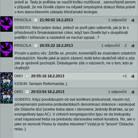
právě je. Tady je potřeba se naučit trošku rozlišovat... samozřejmě jenom
v případě, že má člověk zájem na nějaké smysluplné diskuzi třeba právě
o tom starocírkevním základu křesťanské teologie.
PRISCILA
21:00:02 18.2.2013
1 odpověď
GOBERS
: Mám jeden dotaz, jelikož se jevíš jako odborník, jak je to s
příslušností k římskokatolické církvi, když tam člověk byl v dospělosti
pokřtěn i biřmován a následně se nechal vypsat...?
PRISCILA
20:55:22 18.2.2013
1 odpověď
-2
Prosím o jednu věc: Zdržte se, prosím, komentářů ke znalostem ostatních
diskutujících. Nevíte jaké je jejich zázemí, kolik toho skutečně vědí a zda
jste je správně pochopili. Debatujeme zde o názorech, ne o tom, kdo je
chytřejší!
OMO
20:55:16 18.2.2013
+1
KEIKIN
: Semper Reformanda ;)
OMO
20:53:54 18.2.2013
1 odpověď
GOBERS
: Kdyz poodstoupim od sve konfesni prislusnosti, musim rict,
prinejmensim polovina protestantskych denominaci dokonce i episkopat
dle Didache drzi (vcetne treba stare i obnovene Jednoty Bratrske, az po
evangelikaly typu AC). V cirkvich kongregacniho typu se da biskupsky
urad napasovat treba na predsedu starsovstva neboli kuratora. No, ale o
jake ze vernosti Pismu tu vlastne mluvime? Vzdyt je to "jenom" Didache,
relax ;)