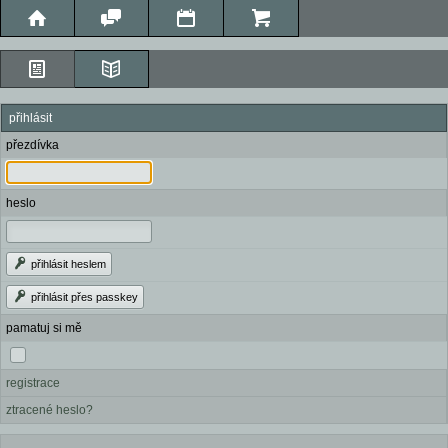
přihlásit
přezdívka
heslo
přihlásit heslem
přihlásit přes passkey
pamatuj si mě
registrace
ztracené heslo?