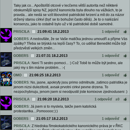
Taky jak co... Apoštolští otcové v lecčems větší autorita než některé
obskurnější spisy NZ, jejichž kanonicita byla dlouho na vážkách, to je
pravda... ale nedá se vzít libovolné patristické tvrzení a mít do za názor
držený starou církví (byť se to bohužel často dělá). Je to o nalézání
konsenzu, jako to ostatně bylo už v té patristické době samotné.
PRISCILA
21:09:41 18.2.2013
1 odpověď
GOBERS
: A nedoufáte, že se Vaše matička jednou umoudří a přijme Vás
zpátky? Třeba se blýská na lepší časy? To, co udělal Benedikt může být
předzvěstí velkých změn...
GOBERS
21:07:31 18.2.2013
1 odpověď
PRISCILA
: Není Ti sestro pomoci... :) Což Tobě to může být jedno, ale
jaký my s tím máme problém... :-(
OMO
21:06:25 18.2.2013
1 odpověď
GOBERS
: No, jasne, apokryfy jsou primo odmitnute, zatimco patristika je
jenom nizsi dulezitosti, avsak prvotni cirkvi pevne drzena. To
nezpochybnuju, jenom jsem si neodpustil jiste komixove zjednoduseni :)
PRISCILA
21:06:20 18.2.2013
1 odpověď
±0
GOBERS
: Já jsem si to myslela, takže jsem katolická
protestantka....Pomooooc:):)
GOBERS
21:05:17 18.2.2013
1 odpověď
PRISCILA
: Z hlediska římskokatolického kanonického práva je v ŘKC