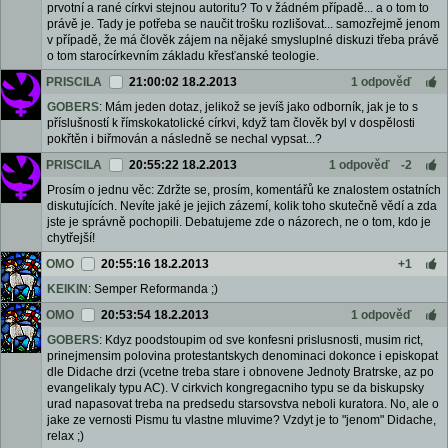
prvotní a rané církvi stejnou autoritu? To v žádném případě... a o tom to
právě je. Tady je potřeba se naučit trošku rozlišovat... samozřejmě jenom
v případě, že má člověk zájem na nějaké smysluplné diskuzi třeba právě
o tom starocírkevním základu křesťanské teologie.
PRISCILA
21:00:02 18.2.2013
1 odpověď
GOBERS
: Mám jeden dotaz, jelikož se jevíš jako odborník, jak je to s
příslušností k římskokatolické církvi, když tam člověk byl v dospělosti
pokřtěn i biřmován a následně se nechal vypsat...?
PRISCILA
20:55:22 18.2.2013
1 odpověď
-2
Prosím o jednu věc: Zdržte se, prosím, komentářů ke znalostem ostatních
diskutujících. Nevíte jaké je jejich zázemí, kolik toho skutečně vědí a zda
jste je správně pochopili. Debatujeme zde o názorech, ne o tom, kdo je
chytřejší!
OMO
20:55:16 18.2.2013
+1
KEIKIN
: Semper Reformanda ;)
OMO
20:53:54 18.2.2013
1 odpověď
GOBERS
: Kdyz poodstoupim od sve konfesni prislusnosti, musim rict,
prinejmensim polovina protestantskych denominaci dokonce i episkopat
dle Didache drzi (vcetne treba stare i obnovene Jednoty Bratrske, az po
evangelikaly typu AC). V cirkvich kongregacniho typu se da biskupsky
urad napasovat treba na predsedu starsovstva neboli kuratora. No, ale o
jake ze vernosti Pismu tu vlastne mluvime? Vzdyt je to "jenom" Didache,
relax ;)