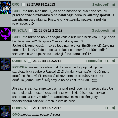
OMO
21:27:08 18.2.2013
1 odpověď
GOBERS
: Taky mne rmouti, jak se od naseho pruzracneho proudu
praveho ziveho krestanstvi v prubehu dejin oddelily veletoky apostatu a
zustala jen bystrinka ryzi Kristovy cirkve, zvenku nazyvana radiklalni
reformace.... ;D
PRISCILA
21:26:05 18.2.2013
3 odpovědi
GOBERS
: Tak to se na Vás ségra vzdala relativně nedávno...Co je onen
katolický základ? Nicajsko- Cařihradské vyznání?
Jo, ještě k tomu vypsání, jak se tedy na mě dívají římštíkatolicí? Jako na
odpadlíka, který přijde do pekla, pokud se nenavrátí do lůna jediné
správné církve? A jak se na to dívají třeba starokatolící?
GOBERS
21:20:55 18.2.2013
3 odpovědi
+1
PRISCILA
: Mě nemá žádná matička kam zpátky přijímat... já jsem
starokatolická saubere Rasse!! :D :D Jinak my samozřejmě věříme a
doufáme, že ta větší sesterská církev, která se od nás v roce 1870
oddělila, jednou uzná svůj omyl a najde cestu z bludu... ;))))
Ale vážně: samozřejmě, že bych si přál sjednocení s římskou církví. Ale
ne na úkor sjednocení s ostatními církvemi, které jsou ochotny se
shodnout na tom zmíněném starocírkevním katolickém (tedy
všeobecném) základě. A těch je čím dál více...
GOBERS
21:18:05 18.2.2013
+1
OMO
:
prvotni cirkvi pevne drzena