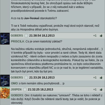
římskokatolický teolog řekl, že ohrožuješ spásu své duše těžkým
hříchem, který v případě, že se z něj nebudeš kát s velkou
pravděpodobností povede k Tvému zatracení.
A co na to
Jan Tleskač
starokatolíci?
Ti se k Tobě nebudou vyjadřovat, protože mají dost svých starostí, než
aby za Hospodina dělali jeho byznys.
GOBERS
21:38:54 18.2.2013
+1
PRISCILA
:
Co je onen katolický základ?
Na každou otázku existuje jednoduchá, stručná, nesprávná odpověď... :)
V tomhle případě by byla - vzor prvotní a rané církve. Tedy té, které dala
vzniknout NC - které ovšem nespadlo z nebes a bylo zasazeno do zcela
konkrétního církevního a teologického kontextu. Pokud by se řeklo, že za
společnou křesťanskou platformu prohlásíme to, co bylo celocírkevním
konsenzem v okamžiku přijetí NC a co je nad to, to je legitimní variabilita,
tak bych byl první, kdo by byl pro.
GOBERS
21:33:26 18.2.2013
+1
OMO
: o tom nemám stínu pochybnosti... :p
JIXIPEN
21:32:25 18.2.2013
+1
GOBERS
: Oni i ti katolíci se nakonec "umravní". Třeba se toho i někteří z
nás dožijí. Když člověk čte některé starší texty, tak je vidět, že pokrok je
obrovský.