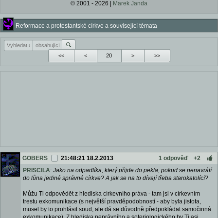
© 2001 - 2026 |
Marek Janda
Reformace a protestantské církve a související témata
<<
<
>
>>
GOBERS
21:48:21 18.2.2013
1 odpověď
+2
PRISCILA
:
Jako na odpadlíka, který přijde do pekla, pokud se nenavrátí
do lůna jediné správné církve? A jak se na to dívají třeba starokatolící?
Můžu Ti odpovědět z hlediska církevního práva - tam jsi v církevním
trestu exkomunikace (s největší pravděpodobností - aby byla jistota,
musel by to prohlásit soud, ale dá se důvodně předpokládat samočinná
exkomunikace). Z hlediska neprávního a soteriologického by Ti asi