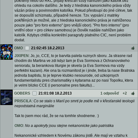
pokřtěný nebo do ŘKC přijatý křesťan vždy nahlížen jako katolík bez
ohledu na cokoliv dalšího. Je tedy z hlediska kanonického práva vždy
vázán právy a povinnostmi katolíka. Pokud přestoupí do jiné církve, tak
se dopouští schizmatu, případně hereze. Tzv. vypsání z matriky
pokřtěných je možné, ale z hlediska kanonického práva je nahlíženou
pouze jako "pro foro externo" (pro vnější obor). "Pro foro interno" (pro
vnitřní obor = pro církev samotnou) je člověk nadále nahlížen jako
katolík. Kdybys chtěla konkrétní paragrafy platného CIC, není problém
dodat.
OMO
21:02:45 18.2.2013
JIXIPEN
: Jo, jo, CCE, to je barvita paleta ruznych sboru. Ja strasne rad
chodim do Martina ve zdi kdyz tam je Eva Sormova z Ochranovskeho
senioratu, ta berankova liturgie je skvela (a Eva Sormova ma vzdy
perfektni kazani). Ale ona ta rozmanitost je i jinde, treba ta nase Bratrska
jednota baptistu, to je teprve klubko nesourode, od uzkoprsych
fundamentalistu pres charismatiky s kytarama az po nasi Topolku, ktera
je velmi blizko CCE (i personalne pres fakultu)...
GOBERS
21:01:08 18.2.2013
1 odpověď
+2
PRISCILA
:
Co se stalo s Marií po smrti je podle mě v křesťanské teologii
nepodstatná marginálie
Tak to jsem moc rád, že se na tomhle shodneme. :)
OMO
:
No a apokryfy jsou stejne nekanonicke jako patristika
Nekanonické vzhledem k Novému zákonu jistě. Ale mají ve vztahu k