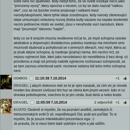
sobe neni nic spatneko. tedy nebyt toho, ze ve svete existuje neco jako
"prirozeny vyvoj", ktery spociva v necem, co by se dalo nazvat "valkou
idei", coz se na fyzicke rovine projevuje i valkami mezi
narody/skupinami, ktere tyhle ideje zosobnujou. tedy narody ztelesnujici
ideje umoznujici omezeny rozvoj (treba kulty vazane na nejake konkretni
necim jedinecne misto ve svete), jsou v nevyhode vuci narodum, ktere
maji "pruznejsi" ideovou "napln"..
tedy co se ti snazim mozna nesikovne rict je to, ze mysl schopna vysoke
abstrakce a disponujici dostatecnou paletou nastroju ma mnohem sirsi
moznosti studovat a pohybovat se v jemnych sferach, nez mysl, ktera ac
je jinak stejne schopna, ty nastroje (pojmy) nema. tim nechci rict, ze
nejsou vyjmecni lide, kteri jako nevzdelanci do neviditelna (i bez drog :o)
proniknou a maji od prirody natolik vyjmecne rozlisovaci schopnosti, ze
se tam zacnou orientovat sami. nicmene vetsina lidi toho imho schopna
neni.
OGMIOS
11:10:38 7.10.2014
+1
DRAGEL
: j abych dokonce rekl ze to je spis naopak, ze cim vic je clovek
hneten tou dnesni civilizaci tim hur se otvira tem jinym vecem. kdo vi co
dneska potrebujeme, vsechno to je jen cesta. bud delsi a nebo kratsi.
DRAGEL
11:05:59 7.10.2014
2 odpovědi
+1
KUATO
: Osobně si myslím, že na poznání andělů, zemských či
mimozemských entit či sil, nepotřebuješ číst, psát ani počítat. To si
myslím, že je pouze intelektuální prezentace ega ;-)
Je pravda, že si mezi lidmi také vybírám s kým a jak sdílím.