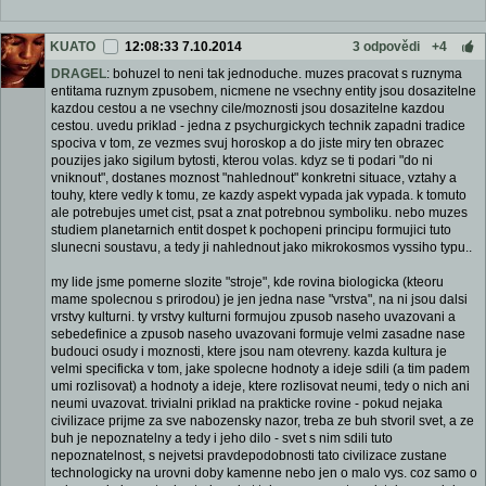
KUATO
12:08:33 7.10.2014
3 odpovědi
+4
DRAGEL
: bohuzel to neni tak jednoduche. muzes pracovat s ruznyma
entitama ruznym zpusobem, nicmene ne vsechny entity jsou dosazitelne
kazdou cestou a ne vsechny cile/moznosti jsou dosazitelne kazdou
cestou. uvedu priklad - jedna z psychurgickych technik zapadni tradice
spociva v tom, ze vezmes svuj horoskop a do jiste miry ten obrazec
pouzijes jako sigilum bytosti, kterou volas. kdyz se ti podari "do ni
vniknout", dostanes moznost "nahlednout" konkretni situace, vztahy a
touhy, ktere vedly k tomu, ze kazdy aspekt vypada jak vypada. k tomuto
ale potrebujes umet cist, psat a znat potrebnou symboliku. nebo muzes
studiem planetarnich entit dospet k pochopeni principu formujici tuto
slunecni soustavu, a tedy ji nahlednout jako mikrokosmos vyssiho typu..
my lide jsme pomerne slozite "stroje", kde rovina biologicka (kteoru
mame spolecnou s prirodou) je jen jedna nase "vrstva", na ni jsou dalsi
vrstvy kulturni. ty vrstvy kulturni formujou zpusob naseho uvazovani a
sebedefinice a zpusob naseho uvazovani formuje velmi zasadne nase
budouci osudy i moznosti, ktere jsou nam otevreny. kazda kultura je
velmi specificka v tom, jake spolecne hodnoty a ideje sdili (a tim padem
umi rozlisovat) a hodnoty a ideje, ktere rozlisovat neumi, tedy o nich ani
neumi uvazovat. trivialni priklad na prakticke rovine - pokud nejaka
civilizace prijme za sve nabozensky nazor, treba ze buh stvoril svet, a ze
buh je nepoznatelny a tedy i jeho dilo - svet s nim sdili tuto
nepoznatelnost, s nejvetsi pravdepodobnosti tato civilizace zustane
technologicky na urovni doby kamenne nebo jen o malo vys. coz samo o