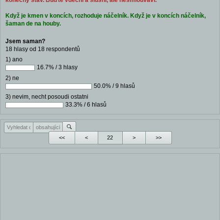
konečný stav. Buďte vděční a slušní, ale nesmlouvaví.
Když je kmen v koncích, rozhoduje náčelník. Když je v koncích náčelník,
šaman de na houby.
Jsem saman?
18 hlasy od 18 respondentů
1) ano
16.7% / 3 hlasy
2) ne
50.0% / 9 hlasů
3) nevim, necht posoudi ostatni
33.3% / 6 hlasů
<<
<
>
>>