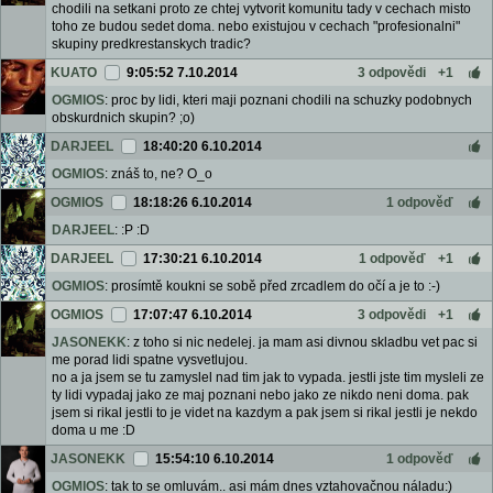
chodili na setkani proto ze chtej vytvorit komunitu tady v cechach misto
toho ze budou sedet doma. nebo existujou v cechach "profesionalni"
skupiny predkrestanskych tradic?
KUATO
9:05:52 7.10.2014
3 odpovědi
+1
OGMIOS
: proc by lidi, kteri maji poznani chodili na schuzky podobnych
obskurdnich skupin? ;o)
DARJEEL
18:40:20 6.10.2014
OGMIOS
: znáš to, ne? O_o
OGMIOS
18:18:26 6.10.2014
1 odpověď
DARJEEL
: :P :D
DARJEEL
17:30:21 6.10.2014
1 odpověď
+1
OGMIOS
: prosímtě koukni se sobě před zrcadlem do očí a je to :-)
OGMIOS
17:07:47 6.10.2014
3 odpovědi
+1
JASONEKK
: z toho si nic nedelej. ja mam asi divnou skladbu vet pac si
me porad lidi spatne vysvetlujou.
no a ja jsem se tu zamyslel nad tim jak to vypada. jestli jste tim mysleli ze
ty lidi vypadaj jako ze maj poznani nebo jako ze nikdo neni doma. pak
jsem si rikal jestli to je videt na kazdym a pak jsem si rikal jestli je nekdo
doma u me :D
JASONEKK
15:54:10 6.10.2014
1 odpověď
OGMIOS
: tak to se omluvám.. asi mám dnes vztahovačnou náladu:)