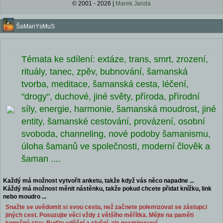
© 2001 - 2026 |
Marek Janda
ŠaManYsMuS
Témata ke sdílení: extáze, trans, smrt, zrození,
rituály, tanec, zpěv, bubnování, šamanská
tvorba, meditace, šamanská cesta, léčení,
"drogy", duchové, jiné světy, příroda, přírodní
síly, energie, harmonie, šamanská moudrost, jiné
entity, šamanské cestování, provázení, osobní
svoboda, channeling, nové podoby šamanismu,
úloha šamanů ve společnosti, moderní člověk a
šaman ....
Každý má možnost vytvořit anketu, takže když vás něco napadne ...
Káždý má možnost měnit nástěnku, takže pokud chcete přidat knížku, link
nebo moudro ...
Snažte se uvědomit si svou cestu, než začnete polemizovat se zástupci
jiných cest. Posuzujte věci vždy z většího měřítka. Mějte na paměti