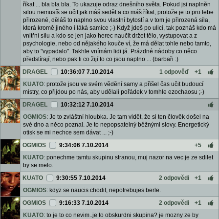
říkat ... bla bla bla. To ukazuje odraz dnešního světa. Pokud jsi naplněn
silou nemusíš se učit jak máš sedět a co máš říkat, protože je to pro tebe
přirozené, děláš to naplno svou vlastní bytostí a v tom je přirozená síla,
která kromě jiného i láká samice ;-) Když jdeš po ulici, tak poznáš kdo má
vnitřní sílu a kdo se jen jako herec naučit držet tělo, vystupovat a z
psychologie, nebo od nějakého kouče ví, že má dělat tohle nebo tamto,
aby to "vypadalo". Takhle vnímám lidi já. Prázdné nádoby co něco
předstírají, nebo pak ti co žijí to co jsou naplno ... (barbaři :)
DRAGEL
10:36:07 7.10.2014
1 odpověď
+1
KUATO
: protože jsou ve svém vědění samy a přišel čas učit budoucí
mistry, co přijdou po nás, aby udělali pořádek v tomhle ezochaosu ;-)
DRAGEL
10:32:12 7.10.2014
OGMIOS
: Je to zvláštní hloubka. Je tam vidět, že si ten člověk došel na
své dno a něco poznal. Je to nepopsatelný běžnými slovy. Energetický
otisk se mi nechce sem dávat ... ;-)
OGMIOS
9:34:06 7.10.2014
+5
KUATO
: ponechme tamtu skupinu stranou, muj nazor na vec je ze sdilet
by se melo.
KUATO
9:30:55 7.10.2014
2 odpovědi
+1
OGMIOS
: kdyz se naucis chodit, nepotrebujes berle.
OGMIOS
9:16:33 7.10.2014
2 odpovědi
+1
KUATO
: to je to co nevim..je to obskurdni skupina? je mozny ze by