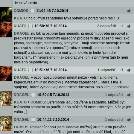
Je to tvá cesta ...
OGMIOS
11:04:48 7.10.2014
KUATO
: nojo, mysl zapadniho typu potrebuje porad neco resit :D
KUATO
10:58:30 7.10.2014
2 odpovědi
+1
DRAGEL
: no tak ja osobne tam nepujdu. ja necitim potrebu pracovat s
predkrestanskymi prirodnimi egregory, protoze ty diky absenci veci jako
pisma, astrologie, matematiky, alchymie... maji omezene nastroje kterak
pracovat s idejema "za oponou" (protoze nemaji jak mnohe z nich
uchopit) a obavam se, ze pro muj typ intelektu je tento "prirodni
barbarismus" (nemysleno nijak pejorativne) prilis primitivni (ani to neni
mysleno pejorativne).
KUATO
10:51:36 7.10.2014
1 odpověď
+3
DRAGEL
: v ezochaosu poradek udelat nelze - vetsina lidi nema
kapacitu/zajem jit do hloubky (+nechteji zaplatit cenu, ktera s tim je
spojena), takze vyhledavaji nenarocne duchovno. no a kde je poptavka..
DRAGEL
10:50:15 7.10.2014
1 odpověď
KUATO
+
OGMIOS
: Ceremonie jsou otevřené a zadarmo. Můžeš být
tisíciletým stromem na poušti, nebo můžeš žít mezi tisíciletými. Vše je jen
volba ;-)
DRAGEL
10:44:11 7.10.2014
1 odpověď
OGMIOS
: Poslední dobou jsem sledoval mužský kruh "Cesta pravého
muže". Oni tam ti "mentoři" říkají, jak máš sedět, co máš říkat, jak máš