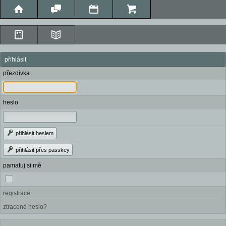
přihlásit
přezdívka
heslo
přihlásit heslem
přihlásit přes passkey
pamatuj si mě
registrace
ztracené heslo?