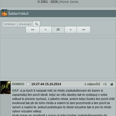
© 2001 - 2026 |
Marek Janda
ŠaManYsMuS
<<
<
>
>>
OGMIOS
10:27:44 15.10.2014
1 odpověď
+1
GAF
: a ja bych ti naopak rekl ze misto zaskatulkovani do barev si
zapamatuj ten pocit stesti. kdyz se citis stastny tak to vystopuj v sobe
odkud to presne vychazi, z jakeho mista. potom kdyz budes ten pocit chtit
evokovat tak jdi do toho mista a nakrm to tam pozornosti a ten pocit se
vynori a naplni te. pokud potrebujes to delat vizualne tak si pro to misto
vytvor vizualni odkaz.
jinak prave ve spojitosti s aurou je toho hodne zaskatulkovanyho do