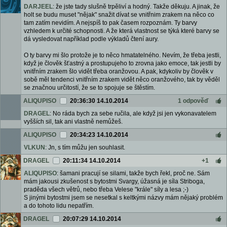
DARJEEL
: že jste tady slušně trpěliví a hodný. Takže děkuju. A jinak, že
holt se budu muset "nějak" snažit dívat se vnitřnim zrakem na něco co
tam zatím nevidím. A nejspíš to pak časem rozpoznám. Ty barvy
vzhledem k určité schopnosti. A že která vlastnost se týká které barvy se
dá vysledovat například podle výkladů čtení aury.
O ty barvy mi šlo protože je to něco hmatatelného. Nevím, že třeba jestli,
když je člověk šťastný a prostupujeho to zrovna jako emoce, tak jestli by
vnitřním zrakem šlo vidět třeba oranžovou. A pak, kdykoliv by člověk v
sobě měl tendenci vnitřním zrakem vidět něco oranžového, tak by věděl
se značnou určitostí, že se to spojuje se štěstím.
ALIQUPISO
20:36:30 14.10.2014
1 odpověď
DRAGEL
: No ráda bych za sebe ručila, ale když jsi jen vykonavatelem
vyšších sil, tak ani vlastně nemůžeš.
ALIQUPISO
20:34:23 14.10.2014
VLKUN
: Jn, s tím můžu jen souhlasit.
DRAGEL
20:11:34 14.10.2014
+1
ALIQUPISO
: šamani pracují se silami, takže bych řekl, proč ne. Sám
mám jakousi zkušenost s bytostmi Svargy, úžasná je síla Striboga,
praděda všech větrů, nebo třeba Velese "krále" síly a lesa ;-)
S jinými bytostmi jsem se nesetkal s keltkými názvy mám nějaký problém
a do tohoto lidu nepatřím.
DRAGEL
20:07:29 14.10.2014