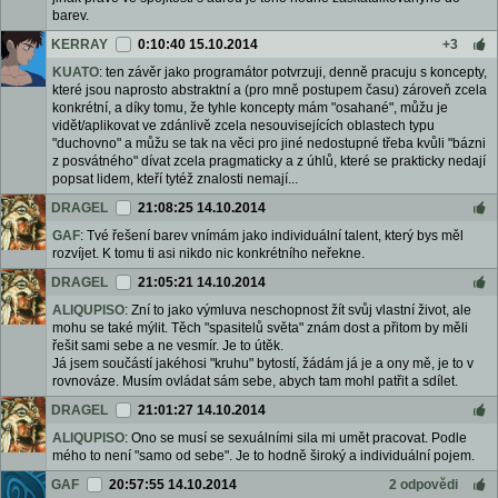
barev.
KERRAY
0:10:40 15.10.2014
+3
KUATO
: ten závěr jako programátor potvrzuji, denně pracuju s koncepty,
které jsou naprosto abstraktní a (pro mně postupem času) zároveň zcela
konkrétní, a díky tomu, že tyhle koncepty mám "osahané", můžu je
vidět/aplikovat ve zdánlivě zcela nesouvisejících oblastech typu
"duchovno" a můžu se tak na věci pro jiné nedostupné třeba kvůli "bázni
z posvátného" dívat zcela pragmaticky a z úhlů, které se prakticky nedají
popsat lidem, kteří tytéž znalosti nemají...
DRAGEL
21:08:25 14.10.2014
GAF
: Tvé řešení barev vnímám jako individuální talent, který bys měl
rozvíjet. K tomu ti asi nikdo nic konkrétního neřekne.
DRAGEL
21:05:21 14.10.2014
ALIQUPISO
: Zní to jako výmluva neschopnost žít svůj vlastní život, ale
mohu se také mýlit. Těch "spasitelů světa" znám dost a přitom by měli
řešit sami sebe a ne vesmír. Je to útěk.
Já jsem součástí jakéhosi "kruhu" bytostí, žádám já je a ony mě, je to v
rovnováze. Musím ovládat sám sebe, abych tam mohl patřit a sdílet.
DRAGEL
21:01:27 14.10.2014
ALIQUPISO
: Ono se musí se sexuálními sila mi umět pracovat. Podle
mého to není "samo od sebe". Je to hodně široký a individuální pojem.
GAF
20:57:55 14.10.2014
2 odpovědi