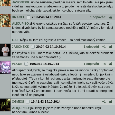
JASONEKK
: úplně seriózně, před pár měsíci jsem to dělal, ale pak jsem
viděl šamanskou práci s tabákem a to je ode mě ještě daleko, takže když
bych se měl charakterizovat, tak ten co chodí světem síly.
DRAGEL
20:04:46 14.10.2014
1 odpověď
ALIQUPISO
:
Být vykonavatelkou vyšších sil je fakt psycho - bezmoc.
Zní
to dost divně, jako by jsi sama za sebe nechtěla ručit. Vnímám v tom dost
nerovnováhu.
GAF
: Nějak mi tam zní agrese a emoce ... to není moc dobrý kombo.
JASONEKK
20:04:02 14.10.2014
1 odpověď
+1
jen když to tu čtu....mám také dotaz. Je tu někdo, kdo se dokáže prohlásit
za šamana? Jde o seriózní dotaz ;)
VLKUN
19:53:14 14.10.2014
1 odpověď
+4
Aliquipso: řekl, bych, že magická praxe a sex se mohou hezky doplňovat,
nebo také se vzájemně oslabovat - jako s lecčím jiným jde o to, jak k nim
přistupuješ. Třeba v kombinaci tantry a šamanismu je sexuální energie
(ne nezbytně přímo sex) plus, zatímco někoho jiného sex spíš vyčerpává,
takže se mu raději vyhne. Hádám, že může jít o to, zda člověk sex bere
jako čistě fyzický proces nebo i duchovní a jak si umí poradit s energiemi,
které tím dá do pohybu.
OGMIOS
19:41:43 14.10.2014
+1
ALIQUPISO
: jak ktery. ja jsem jeste zadnyho boha nepotkal kdyz
nepocitam Slunce a Mesic.