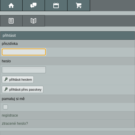
přihlásit
přezdívka
heslo
přihlásit heslem
přihlásit přes passkey
pamatuj si mě
registrace
ztracené heslo?