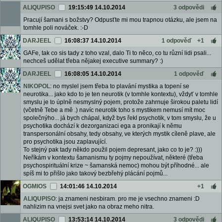
ALIQUPISO
19:15:49 14.10.2014
3 odpovědi
Pracují šamani s božstvy? Odpusťte mi mou trapnou otázku, ale jsem na
tomhle poli nováček. :-D
DARJEEL
16:08:37 14.10.2014
1 odpověď
+1
GAFe, tak co sis tady z toho vzal, dalo Ti to něco, co tu různí lidi psali...
nechceš udělat třeba nějakej executive summary? :)
DARJEEL
16:08:05 14.10.2014
1 odpověď
NIKOPOL
: no myslel jsem třeba to plavání mystika a topení se
neurotika... jako kdo to je ten neurotik (v tomhle kontextu), vždyť v tomhle
smyslu je to úplně nesmyslný pojem, protože zahrnuje širokou paletu lidí
(včetně Tebe a mě .) navíc neurotik toho s mystikem nemusí mít moc
společnýho... já bych chápal, když bys řekl psychotik, v tom smyslu, že u
psychotika dochází k dezorganizaci ega a pronikají k němu
transpersonální obsahy, tedy obsahy, ve kterých mystik cíleně plave, ale
pro psychotika jsou zaplavující.
To stejný pak tady někdo použil pojem depresant, jako co to je? :)))
Neříkám v kontextu šamanismu ty pojmy nepoužívat, některé (třeba
psychospirituální krize ~ šamanská nemoc) mohou být příhodné... ale
spíš mi to přišlo jako takový bezbřehý plácání pojmů...
OGMIOS
14:01:46 14.10.2014
+1
ALIQUPISO
: ja znameni nesbiram. pro me je vsechno znameni :D
nahlizim na vnejsi svet jako na obraz meho nitra.
ALIQUPISO
13:53:14 14.10.2014
3 odpovědi