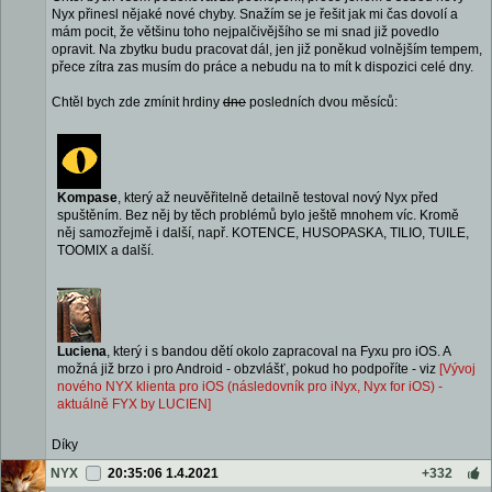
Nyx přinesl nějaké nové chyby. Snažím se je řešit jak mi čas dovolí a
mám pocit, že většinu toho nejpalčivějšího se mi snad již povedlo
opravit. Na zbytku budu pracovat dál, jen již poněkud volnějším tempem,
přece zítra zas musím do práce a nebudu na to mít k dispozici celé dny.
Chtěl bych zde zmínit hrdiny
dne
posledních dvou měsíců:
Kompase
, který až neuvěřitelně detailně testoval nový Nyx před
spuštěním. Bez něj by těch problémů bylo ještě mnohem víc. Kromě
něj samozřejmě i další, např. KOTENCE, HUSOPASKA, TILIO, TUILE,
TOOMIX a další.
Luciena
, který i s bandou dětí okolo zapracoval na Fyxu pro iOS. A
možná již brzo i pro Android - obzvlášť, pokud ho podpoříte - viz
[Vývoj
nového NYX klienta pro iOS (následovník pro iNyx, Nyx for iOS) -
aktuálně FYX by LUCIEN]
Díky
NYX
20:35:06 1.4.2021
+332