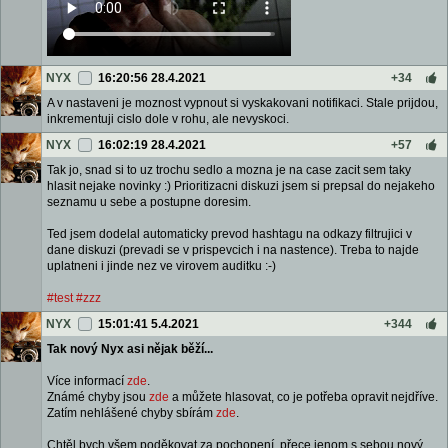
NYX
16:20:56 28.4.2021
+34
A v nastaveni je moznost vypnout si vyskakovani notifikaci. Stale prijdou,
inkrementuji cislo dole v rohu, ale nevyskoci.
NYX
16:02:19 28.4.2021
+57
Tak jo, snad si to uz trochu sedlo a mozna je na case zacit sem taky
hlasit nejake novinky :) Prioritizacni diskuzi jsem si prepsal do nejakeho
seznamu u sebe a postupne doresim.
Ted jsem dodelal automaticky prevod hashtagu na odkazy filtrujici v
dane diskuzi (prevadi se v prispevcich i na nastence). Treba to najde
uplatneni i jinde nez ve virovem auditku :-)
#test
#zzz
NYX
15:01:41 5.4.2021
+344
Tak nový Nyx asi nějak běží...
Více informací
zde
.
Známé chyby jsou
zde
a můžete hlasovat, co je potřeba opravit nejdříve.
Zatím nehlášené chyby sbírám
zde
.
Chtěl bych všem poděkovat za pochopení, přece jenom s sebou nový