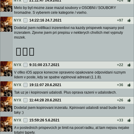
NYX
21:11:47 14.9.2021
+24
Melo by byt mozne zase mazat soubory v OSOBNI / SOUBORY
hromadne. S vyberem cele kategorie / vseho.
NYX
14:22:16 24.7.2021
+97
Dodelal jsem notifikaci inzerentovi na kazdy prispevek napsany pod
inzeratem. Zjevne jsem pri prepisu v nekterych chvilich mel vypnuty
mozek.
🤦🏻‍♂️
NYX
9:31:00 23.7.2021
+22
V ofiko iOS appce konecne opraveno opakovane odpovidani ruznym
lidem v poste, kdy se spatne vyplnoval adresat (1.1.8).
NYX
19:11:07 20.6.2021
+36
Tak uz je i kopirovani udalosti. Plus oprava razeni v udalostech.
NYX
11:44:28 20.6.2021
+26
Dodelal jsem kopirovani inzeratu. Kpirovani udalosti snad bude brzo
taky :)
NYX
15:59:26 5.6.2021
+33
A v poslednich prispevcich je limit na pocet radku, at tam nejsou nejake
totalni tapety.