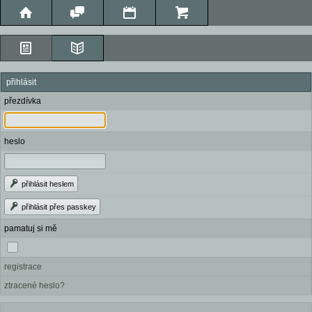
přihlásit
přezdívka
heslo
přihlásit heslem
přihlásit přes passkey
pamatuj si mě
registrace
ztracené heslo?