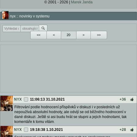
© 2001 - 2026 |
Marek Janda
nyx :: novinky v systemu
<<
<
>
>>
NYX
11:06:13 31.10.2021
+36
Filtrování podle hodnocení příspěvků v diskuzi i v posledních už
nepoužívá absolutní hodnoty, ale odvíjí se od běžného hodnocení v
dané diskuzi. Ještě si asi budu hrát se stupni a jejich hodnotami, tak
komentáře k tomu vítám.
NYX
19:18:38 1.10.2021
+28