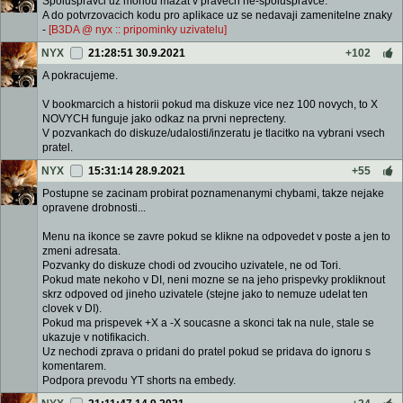
Spoluspravci uz mohou mazat v pravech ne-spoluspravce.
A do potvrzovacich kodu pro aplikace uz se nedavaji zamenitelne znaky
-
[B3DA @ nyx :: pripominky uzivatelu]
NYX
21:28:51 30.9.2021
+102
A pokracujeme.
V bookmarcich a historii pokud ma diskuze vice nez 100 novych, to X
NOVYCH funguje jako odkaz na prvni neprecteny.
V pozvankach do diskuze/udalosti/inzeratu je tlacitko na vybrani vsech
pratel.
NYX
15:31:14 28.9.2021
+55
Postupne se zacinam probirat poznamenanymi chybami, takze nejake
opravene drobnosti...
Menu na ikonce se zavre pokud se klikne na odpovedet v poste a jen to
zmeni adresata.
Pozvanky do diskuze chodi od zvouciho uzivatele, ne od Tori.
Pokud mate nekoho v DI, neni mozne se na jeho prispevky prokliknout
skrz odpoved od jineho uzivatele (stejne jako to nemuze udelat ten
clovek v DI).
Pokud ma prispevek +X a -X soucasne a skonci tak na nule, stale se
ukazuje v notifikacich.
Uz nechodi zprava o pridani do pratel pokud se pridava do ignoru s
komentarem.
Podpora prevodu YT shorts na embedy.