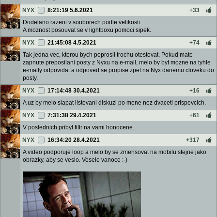
NYX
8:21:19 5.6.2021
+33
Dodelano razeni v souborech podle velikosti.
A moznost posouvat se v lightboxu pomoci sipek.
NYX
21:45:08 4.5.2021
+74
Tak jedna vec, kterou bych poprosil trochu otestovat. Pokud mate
zapnute preposilani posty z Nyxu na e-mail, melo by byt mozne na tyhle
e-maily odpovidat a odpoved se propise zpet na Nyx danemu cloveku do
posty.
NYX
17:14:48 30.4.2021
+16
A uz by melo slapat listovani diskuzi po mene nez dvaceti prispevcich.
NYX
7:31:38 29.4.2021
+61
V poslednich pribyl filtr na vami honocene.
NYX
16:34:20 28.4.2021
+317
A video podporuje loop a melo by se zmensovat na mobilu stejne jako
obrazky, aby se veslo. Vesele vanoce :-)