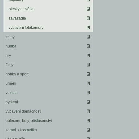
blesky a světla
zavazadla
vybavení fotokomory
knihy
hudba
hry
filmy
hobby a sport
umění
vozidla
bydlení
vybavení domácnosti
oblečení, boty, příslušenství
zdraví a kosmetika