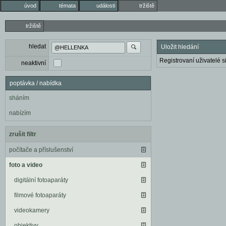
úvod
témata
události
tržiště
tržiště
hledat
Uložit hledání
Registrovaní uživatelé si
neaktivní
poptávka / nabídka
sháním
nabízím
zrušit filtr
počítače a příslušenství
foto a video
digitální fotoaparáty
filmové fotoaparáty
videokamery
objektivy