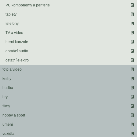
PC komponenty a periferie
tablety
telefony
TV a video
herní konzole
domácí audio
ostatní elektro
foto a video
knihy
hudba
hry
filmy
hobby a sport
umění
vozidla