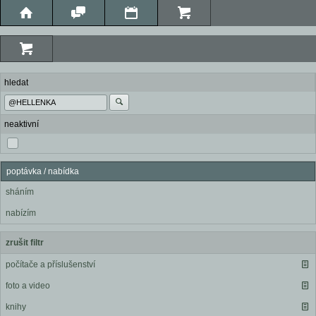
hledat
neaktivní
poptávka / nabídka
sháním
nabízím
zrušit filtr
počítače a příslušenství
foto a video
knihy